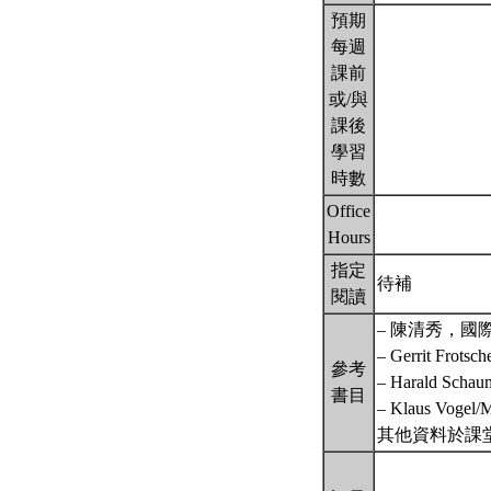
預期
每週
課前
或/與
課後
學習
時數
Office
Hours
指定
待補
閱讀
– 陳清秀，國
– Gerrit Frotsch
參考
– Harald Schaum
書目
– Klaus Vogel/
其他資料於課