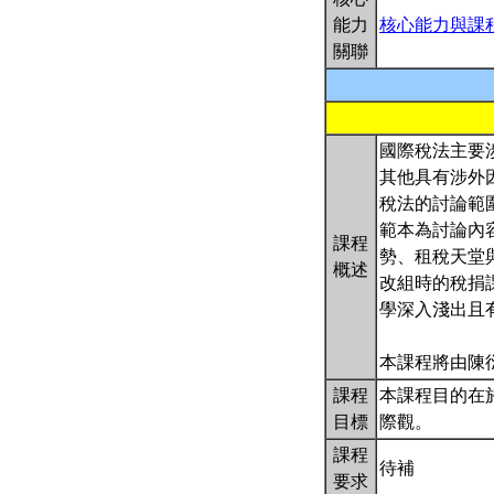
能力
核心能力與課
關聯
國際稅法主要
其他具有涉外
稅法的討論範
範本為討論內
課程
勢、租稅天堂
概述
改組時的稅捐
學深入淺出且
本課程將由陳
課程
本課程目的在
目標
際觀。
課程
待補
要求