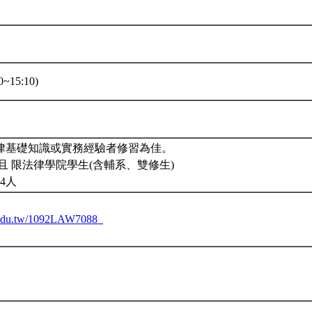
~15:10)
律基礎知識或實務經驗者修習為佳。
且 限法律學院學生(含輔系、雙修生)
4人
tu.edu.tw/1092LAW7088_