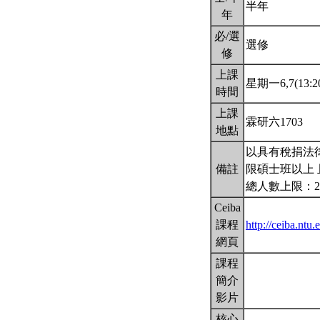
半年
年
必/選
選修
修
上課
星期一6,7(13:20
時間
上課
霖研六1703
地點
以具有稅捐法
備註
限碩士班以上 
總人數上限：2
Ceiba
課程
http://ceiba.n
網頁
課程
簡介
影片
核心