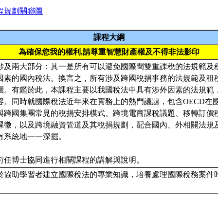
程規劃關聯圖
課程大綱
為確保您我的權利,請尊重智慧財產權及不得非法影印
涉及兩大部分：其一是所有可以避免國際間雙重課稅的法規範及
因素的國內稅法。換言之，所有涉及跨國稅捐事務的法規範及租
圍。有鑑於此，本課程主要以我國稅法中具有涉外因素的法規範，
容。同時就國際稅法近年來在實務上的熱門議題，包含OECD在
與跨國集團常見的稅捐安排模式、跨境電商課稅議題、移轉訂價
課徵，以及跨境融資管道及其稅捐規劃，配合國內、外相關法規
有系統地一一深掘。
衍任博士協同進行相關課程的講解與說明。
於協助學習者建立國際稅法的專業知識，培養處理國際稅務案件