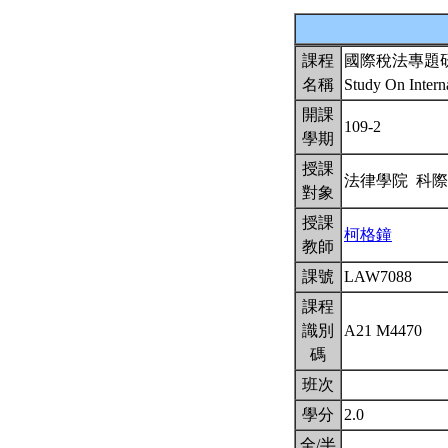
課程
國際稅法專題
名稱
Study On Intern
開課
109-2
學期
授課
法律學院 科
對象
授課
柯格鐘
教師
課號
LAW7088
課程
識別
A21 M4470
碼
班次
學分
2.0
全/半