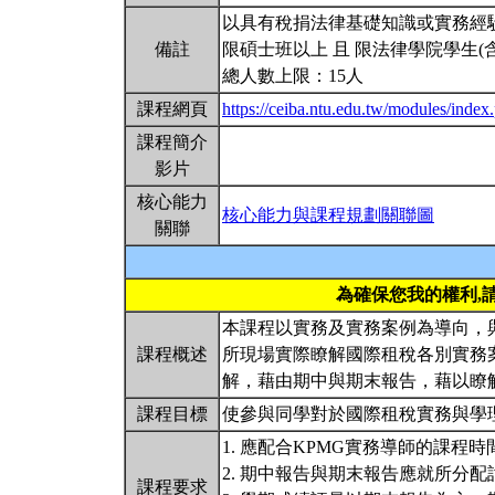
以具有稅捐法律基礎知識或實務經
備註
限碩士班以上 且 限法律學院學生(
總人數上限：15人
課程網頁
https://ceiba.ntu.edu.tw/modules/ind
課程簡介
影片
核心能力
核心能力與課程規劃關聯圖
關聯
為確保您我的權利,
本課程以實務及實務案例為導向，
課程概述
所現場實際瞭解國際租稅各別實務
解，藉由期中與期末報告，藉以瞭
課程目標
使參與同學對於國際租稅實務與學
1. 應配合KPMG實務導師的課程
2. 期中報告與期末報告應就所分
課程要求