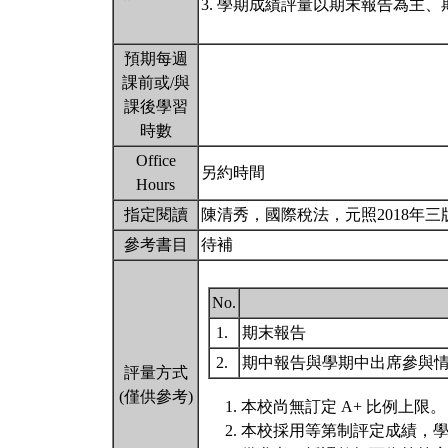
3. 學期成績評量以期末報告為主
預期每週
課前或/與
課後學習
時數
Office
另約時間
Hours
指定閱讀
陳清秀，國際稅法，元照2018年三
參考書目
待補
No.
1.
期末報告
2.
期中報告與學期中出席參與
評量方式
(僅供參考)
本校尚無訂定 A+ 比例上限。
本校採用等第制評定成績，