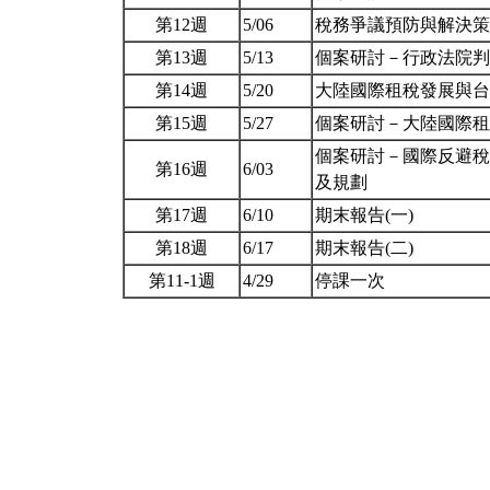
第12週
5/06
稅務爭議預防與解決
第13週
5/13
個案研討－行政法院
第14週
5/20
大陸國際租稅發展與
第15週
5/27
個案研討－大陸國際
個案研討－國際反避稅以
第16週
6/03
及規劃
第17週
6/10
期末報告(一)
第18週
6/17
期末報告(二)
第11-1週
4/29
停課一次