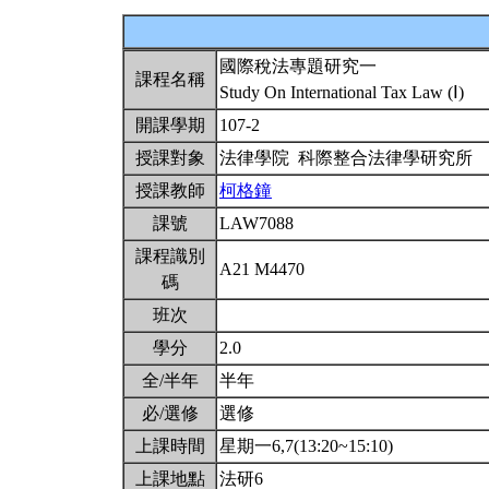
國際稅法專題研究一
課程名稱
Study On International Tax Law (Ⅰ)
開課學期
107-2
授課對象
法律學院 科際整合法律學研究所
授課教師
柯格鐘
課號
LAW7088
課程識別
A21 M4470
碼
班次
學分
2.0
全/半年
半年
必/選修
選修
上課時間
星期一6,7(13:20~15:10)
上課地點
法研6