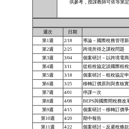
供參考，授課教師可依等第定
週次
日期
第1週
2/18
導論－國際稅務管理
第2週
2/25
跨境所得之課稅問題
第3週
3/04
個案研討－以跨境電
第4週
3/11
從租稅協定談國際租
第5週
3/18
個案研討－租稅協定
第6週
3/25
移轉訂價原則與查核
第7週
4/01
停課一次
第8週
4/08
BEPS與國際間稅務
第9週
4/15
個案研討－移轉訂價
第10週
4/20
期中報告
第11週
4/22
個案研討－反避稅條