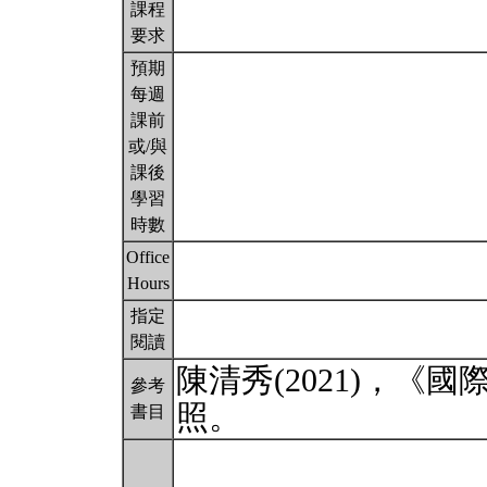
課程
要求
預期
每週
課前
或/與
課後
學習
時數
Office
Hours
指定
閱讀
陳清秀(2021)，《
參考
照。
書目