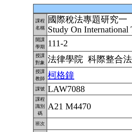
國際稅法專題研究一
課程
Study On International
名稱
開課
111-2
學期
授課
法律學院 科際整合
對象
授課
柯格鐘
教師
LAW7088
課號
課程
A21 M4470
識別
碼
班次