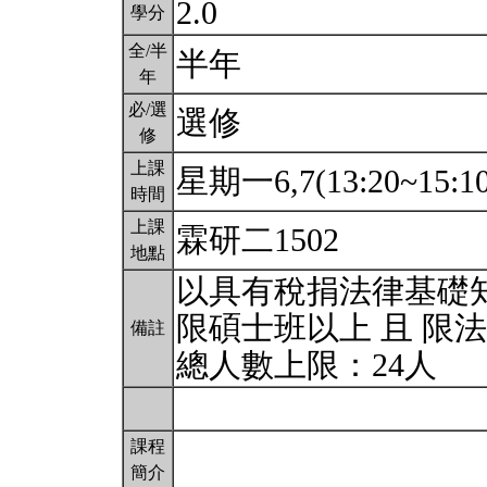
2.0
學分
全/半
半年
年
必/選
選修
修
上課
星期一6,7(13:20~15:1
時間
上課
霖研二1502
地點
以具有稅捐法律基礎
限碩士班以上 且 限
備註
總人數上限：24人
課程
簡介