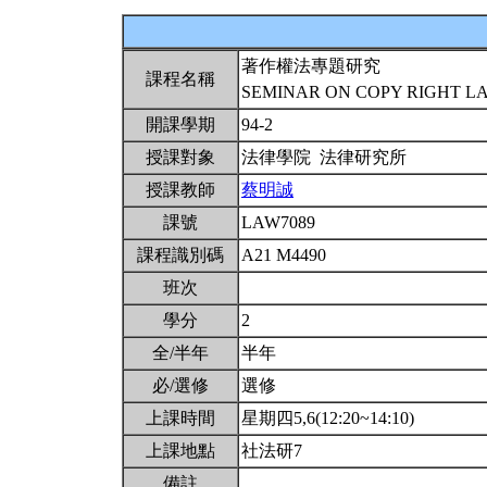
著作權法專題研究
課程名稱
SEMINAR ON COPY RIGHT 
開課學期
94-2
授課對象
法律學院 法律研究所
授課教師
蔡明誠
課號
LAW7089
課程識別碼
A21 M4490
班次
學分
2
全/半年
半年
必/選修
選修
上課時間
星期四5,6(12:20~14:10)
上課地點
社法研7
備註