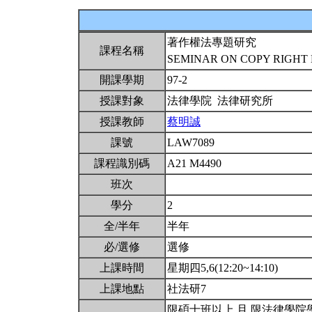
著作權法專題研究
課程名稱
SEMINAR ON COPY RIGHT
開課學期
97-2
授課對象
法律學院 法律研究所
授課教師
蔡明誠
課號
LAW7089
課程識別碼
A21 M4490
班次
學分
2
全/半年
半年
必/選修
選修
上課時間
星期四5,6(12:20~14:10)
上課地點
社法研7
限碩士班以上 且 限法律學院