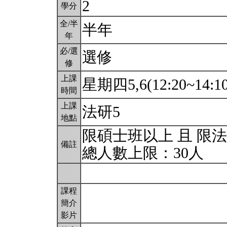
2
學分
全/半
半年
年
必/選
選修
修
上課
星期四5,6(12:20~14:1
時間
上課
法研5
地點
限碩士班以上 且 限
備註
總人數上限：30人
課程
簡介
影片