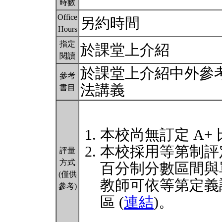
時數
Office
另約時間
Hours
指定
於課堂上介紹
閱讀
於課堂上介紹中外參
參考
法講義
書目
本校尚無訂定 A+
本校採用等第制評
評量
方式
百分制分數區間與
(僅供
教師可依等第定義
參考)
區 (
連結
)。