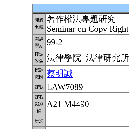
著作權法專題研究
課程
Seminar on Copy Righ
名稱
開課
99-2
學期
授課
法律學院 法律研究
對象
授課
蔡明誠
教師
LAW7089
課號
課程
A21 M4490
識別
碼
班次