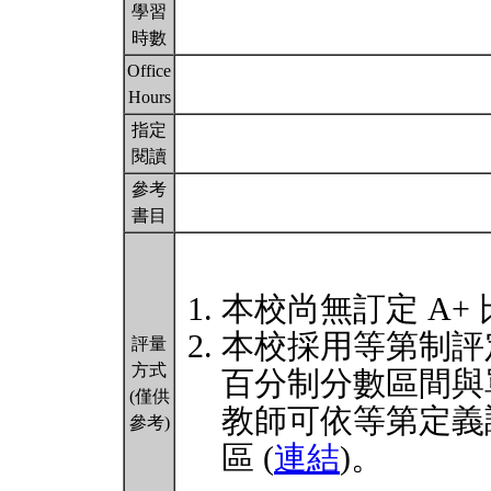
學習
時數
Office
Hours
指定
閱讀
參考
書目
本校尚無訂定 A+
本校採用等第制評
評量
方式
百分制分數區間與
(僅供
教師可依等第定義
參考)
區 (
連結
)。