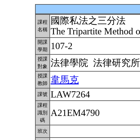
國際私法之三分法
課程
The Tripartite Method o
名稱
開課
107-2
學期
授課
法律學院 法律研究
對象
授課
韋馬克
教師
LAW7264
課號
課程
A21EM4790
識別
碼
班次