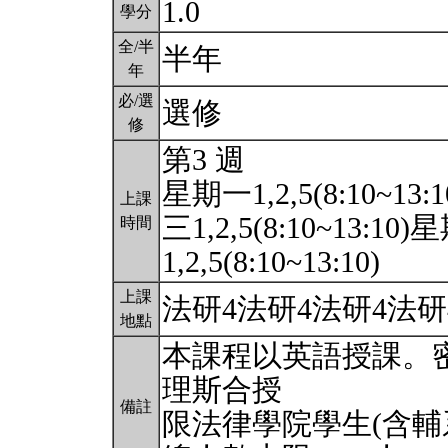
1.0
學分
全/半
半年
年
必/選
選修
修
第3 週
星期一1,2,5(8:10~13:
上課
三1,2,5(8:10~13:10)
時間
1,2,5(8:10~13:10)
上課
法研4法研4法研4法研
地點
本課程以英語授課。密集課程
理斯合授
備註
限法律學院學生(含輔