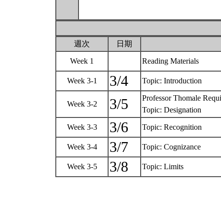
週次
日期
Week 1
Reading Materials
3/4
Week 3-1
Topic: Introduction
Professor Thomale Requ
3/5
Week 3-2
Topic: Designation
3/6
Week 3-3
Topic: Recognition
3/7
Week 3-4
Topic: Cognizance
3/8
Week 3-5
Topic: Limits