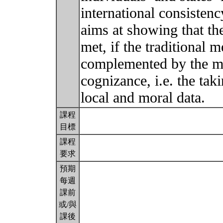
international consistenc
aims at showing that th
met, if the traditional 
complemented by the me
cognizance, i.e. the tak
local and moral data.
課程
目標
課程
要求
預期
每週
課前
或/與
課後