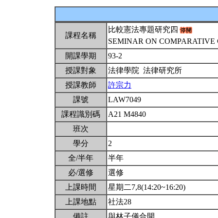
比較憲法專題研究四
課程名稱
SEMINAR ON COMPARATIVE
開課學期
93-2
授課對象
法律學院 法律研究所
授課教師
許宗力
課號
LAW7049
課程識別碼
A21 M4840
班次
學分
2
全/半年
半年
必/選修
選修
上課時間
星期二7,8(14:20~16:20)
上課地點
社法28
備註
與林子儀合開