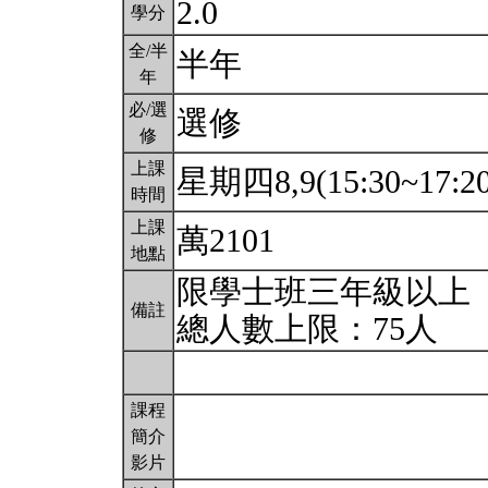
2.0
學分
全/半
半年
年
必/選
選修
修
上課
星期四8,9(15:30~17:2
時間
上課
萬2101
地點
限學士班三年級以上
備註
總人數上限：75人
課程
簡介
影片