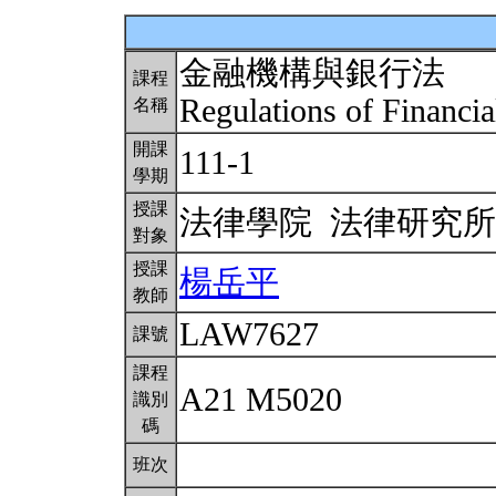
金融機構與銀行法
課程
Regulations of Financia
名稱
開課
111-1
學期
授課
法律學院 法律研究
對象
授課
楊岳平
教師
LAW7627
課號
課程
A21 M5020
識別
碼
班次