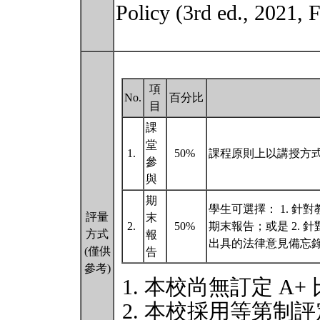
Policy (3rd ed., 2021, 
項
No.
百分比
目
課
堂
1.
50%
課程原則上以講授方
參
與
期
學生可選擇： 1. 
評量
末
2.
50%
期末報告；或是 2.
方式
報
出具的法律意見備忘
(僅供
告
參考)
本校尚無訂定 A+
本校採用等第制評