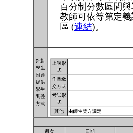
百分制分數區間與
教師可依等第定義
區 (
連結
)。
針對
上課形
學生
式
困難
作業繳
提供
交方式
學生
考試形
調整
式
方式
其他
由師生雙方議定
週次
日期