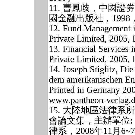
11. 曹鳳歧，中國
國金融出版社，1998，ISB
12. Fund Management i
Private Limited, 2005
13. Financial Services
Private Limited, 2005
14. Joseph Stiglitz, Di
dem amerikanischen En
Printed in Germany 20
www.pantheon-verlag.
15. 大陸地區法律
會論文集，主辦單位:
律系，2008年11月6