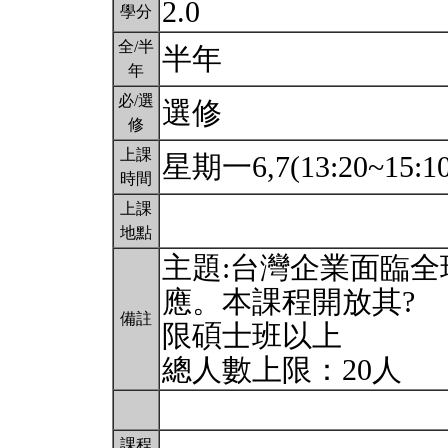
2.0
學分
全/半
半年
年
必/選
選修
修
上課
星期一6,7(13:20~15:1
時間
上課
地點
主題:台灣企業面臨
應。本課程開放其?
備註
限碩士班以上
總人數上限：20人
課程