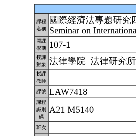
國際經濟法專題研究
課程
Seminar on Internatio
名稱
開課
107-1
學期
授課
法律學院 法律研究
對象
授課
教師
LAW7418
課號
課程
A21 M5140
識別
碼
班次