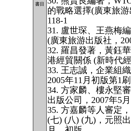
30. 熊賢良編著；
書目
的戰略選擇(廣東旅游出版社，
118-1
31. 盧世琛、王燕
(廣東旅游出版社，2002.7
32. 羅昌發著，黃
港經貿關係 (新時代經貿
33. 王志誠，企業
2005年11月初版第1
34. 方家麟、樓永
出版公司，2007年5
35. 方嘉麟等人審定，
(七) (八) (九)，元照
月，初版。