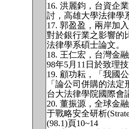
16. 洪麗鈞，台資
討，高雄大學法律學
17. 郭盈盈，兩岸加入
對於銀行業之影響的比
法律學系碩士論文。
18. 王仁宏，台灣
98年5月11日於致
19. 顧功耘，「我
「論公司併購的法定形式
台大法律學院國際會
20. 董振源，全球
于戰略安全研析(Strategy a
(98.1)頁10~14