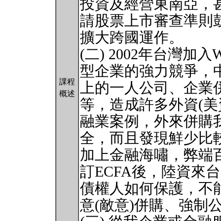
投資及經營東南亞，
請股票上市審查準則
擴大跨國運作。
(二) 2002年台灣
型企業的強力競爭，
課程
上的一人公司、企業
概述
等，造成許多外資(美
融業案例，外來併購
全，而且發現鮮少比
加上金融海嘯，弊端
訂ECFA後，陸資來
債權人如何保護，不
意(敵意)併購、強制