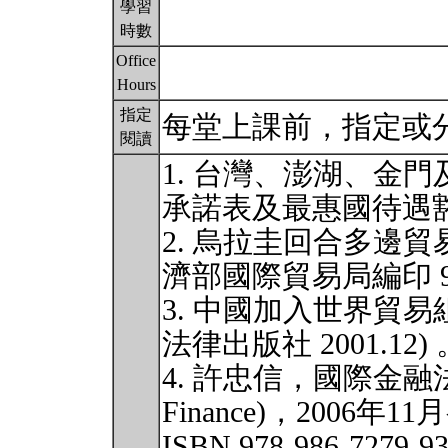
學習
時數
Office
Hours
指定
每堂上課前，指定或
閱讀
1. 台灣、澎湖、金
承諾表及最惠國待遇豁免
2. 烏拉圭回合多邊貿
濟部國際貿易局編印 92
3. 中國加入世界貿易
法律出版社 2001.12) 
4. 許忠信，國際金融法之研究(
Finance)，200
ISBN 978-986-7279-9