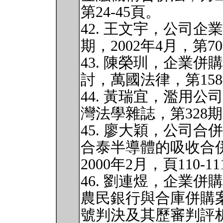
第24-45頁。
42. 王文宇，公司企
期，2002年4月，第70
43. 陳榮玔，企業
討，萬國法律，第158
44. 黃瑞宜，濫用
灣法學雜誌，第328期
45. 廖大穎，公司
合泰半導體的吸收合
2000年2月，頁110-1
46. 劉連煜，企業併
農民銀行與合庫併購案
號判決及其歷審判評析