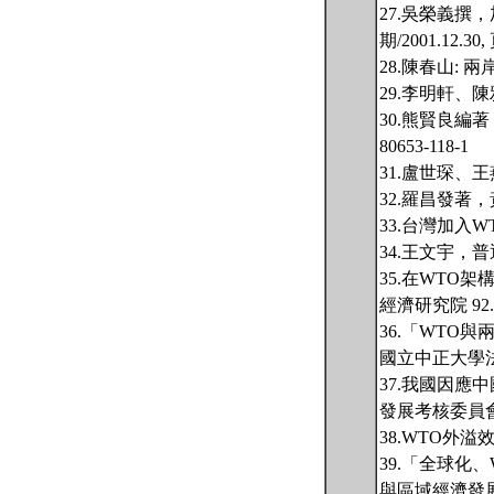
27.吳榮義撰
期/2001.12.30,
28.陳春山: 
29.李明軒、
30.熊賢良編著
80653-118-1
31.盧世琛、王
32.羅昌發著
33.台灣加入WT
34.王文宇，普
35.在WTO
經濟研究院 92.
36.「WTO
國立中正大學法律系
37.我國因應中
發展考核委員會編
38.WTO外溢
39.「全球化
與區域經濟發展