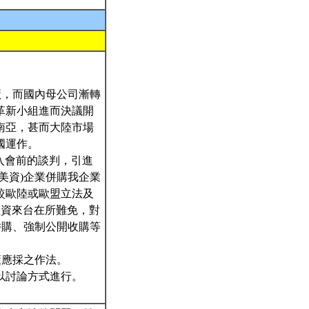
廠，而國內母公司漸轉
革新小組進而決議開
南亞，甚而大陸市場
國運作。
美入會前的談判，引進
美資)企業併購我企業
較歐陸或歐盟立法及
陸資來台在所難免，對
併購、強制公開收購等
策應採之作法。
以討論方式進行。