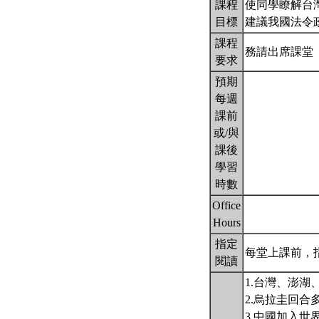
課程
使同學瞭解台
目標
建議我國法令
課程
務請出席課堂
要求
預期
每週
課前
或/與
課後
學習
時數
Office
Hours
指定
每堂上課前，
閱讀
1.台灣、澎湖
2.烏拉圭回合多
3.中國加入世界