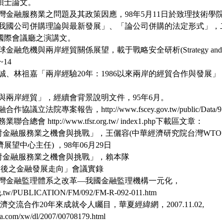
碩士論文。
台灣金融服務業之問題及其政策因應，98年5月11日於致理技術
「我國公司併購理論與最新發展」、「論公司併購的法定形式」，二篇文
國際會議廳之演講文。
金融危機與兩岸經貿關係展望，載于戰略安全研析(Strategy and Securi
~14
李誠、林祖嘉「兩岸經驗20年：1986以來兩岸的經貿合作與發展
局與兩岸經貿」，經續會背景說明文件，95年6月。
協議立法院專案報告，http://www.fscey.gov.tw/public/Data/952
合總會 http://www.tfsr.org.tw/ index1.php下載區文章：
放對金融服務業之機會與挑戰」，王儷容(中華經濟研究院台灣WT
展望中心主任) ，98年06月29日
放對金融服務業之機會與挑戰」，賴本隊
峰會後之金融發展走向」會議實錄
，台灣金融監理體系之改革—我國金融監理機構一元化，
.org.tw/PUBLICATION/FM/092/FM-R-092-011.htm
經濟交流合作20年來成就令人矚目，華夏經緯網，2007.11.02,
xia.com/xw/dl/2007/00708179.html