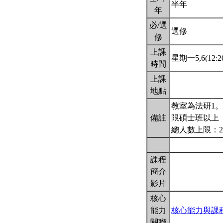
半年
年
必/選
選修
修
上課
星期一5,6(12:20
時間
上課
地點
教室為法研1
備註
限碩士班以上
總人數上限：2
課程
簡介
影片
核心
能力
核心能力與課
關聯