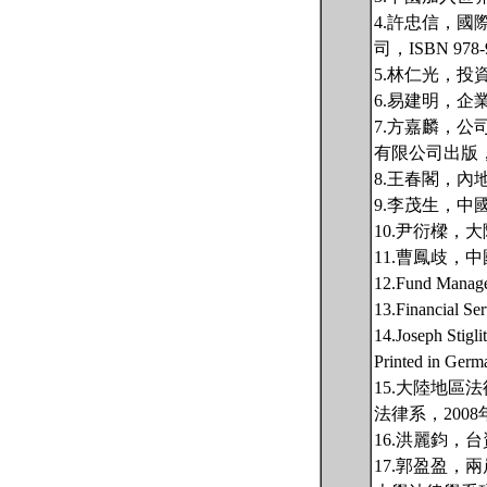
4.許忠信，國際金融
司，ISBN 978-9
5.林仁光，
6.易建明，企業
7.方嘉麟，
有限公司出版，19
8.王春閣，內
9.李茂生，中
10.尹衍樑，
11.曹鳳歧，中
12.Fund Manage
13.Financial Se
14.Joseph Stigl
Printed in Ger
15.大陸地
法律系，2008
16.洪麗鈞
17.郭盈盈，