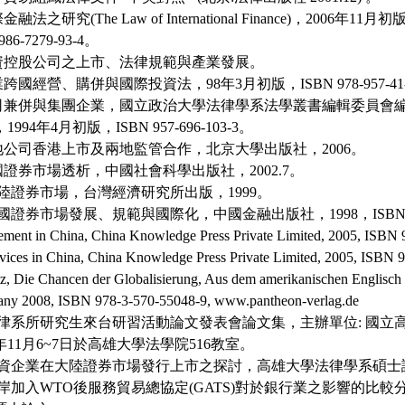
法之研究(The Law of International Finance)，2006年
86-7279-93-4。
投資控股公司之上市、法律規範與產業發展。
跨國經營、購併與國際投資法，98年3月初版，ISBN 978-957-41-6
公司兼併與集團企業，國立政治大學法律學系法學叢書編輯委員會
94年4月初版，ISBN 957-696-103-3。
地公司香港上市及兩地監管合作，北京大學出版社，2006。
國證券市場透析，中國社會科學出版社，2002.7。
大陸證券市場，台灣經濟研究所出版，1999。
國證券市場發展、規範與國際化，中國金融出版社，1998，ISBN 7-504
ment in China, China Knowledge Press Private Limited, 2005, ISBN
rvices in China, China Knowledge Press Private Limited, 2005, ISBN
itz, Die Chancen der Globalisierung, Aus dem amerikanischen Englisch
many 2008, ISBN 978-3-570-55048-9, www.pantheon-verlag.de
區法律系所研究生來台研習活動論文發表會論文集，主辦單位: 國立
年11月6~7日於高雄大學法學院516教室。
，台資企業在大陸證券市場發行上市之探討，高雄大學法律學系碩士
兩岸加入WTO後服務貿易總協定(GATS)對於銀行業之影響的比較