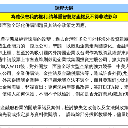
課程大綱
為確保您我的權利,請尊重智慧財產權及不得非法影印
業面臨全球化併購問題及其法令政策之因應。
灣生產型態及經營環境的改變，過去台灣許多公司外移海外投資建
造生產能力的「控股公司」型態，以鼓勵企業走向國際化。金融
市上櫃，甚至於為吸引國內外跨國企業以台灣作為投資及經營東
過申請股票上市審查準則鼓勵企業或集團投資控股公司，擴大跨
年台灣加入WTO後，對外開放，面臨全球大型企業的強力競爭，中
人公司、企業併購法、金控法及金融併購法等，造成許多外資(尤
，外來併購我企業時，不但顯示我立法不週全，而且發現鮮少比
上金融海嘯，弊端百出；更何況兩岸關係改善，簽訂ECFA後，
、債權人如何保護，不能不予以檢討，例如是否允許惡意(敵意)
業或金融服務業的開放承諾及案例，檢討缺失之改善以及立法與政
前先發或指定參考資料供閱讀，上課時除部分投影教學外，儘量