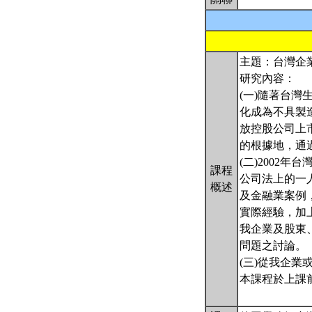
主題：台灣企
研究內容：
(一)隨著台
化成為不具製
放控股公司上
的根據地，通
(二)2002
課程
公司法上的一
概述
及金融業案例
實際經驗，加
我企業及股東
問題之討論。
(三)從我企
本課程於上課