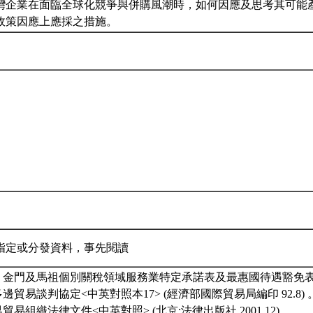
灣企業在面臨全球化競爭與併購風潮時，如何因應及思考其可能
政策因應上應採之措施。
指定或分發資料，事先閱讀
、金門及馬祖個別關稅領域服務業特定承諾表及最惠國待遇豁免表，2
邊貿易談判協定<中英對照本17> (經濟部國際貿易局編印 92.8) 
貿易組織法律文件<中英對照> (北京:法律出版社 2001.12) 。