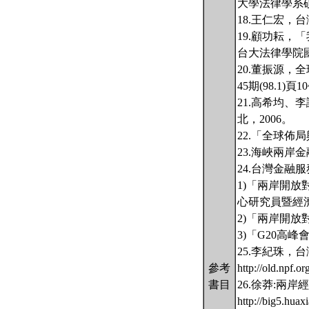
大學法律學系
18.王仁宏，
19.顧功耘，
台大法律學院
20.董振源，全球
45期(98.1)頁10
21.高希均、
北，2006。
22.「全球佈
23.海峽兩岸金融合作
24.台灣金融服務業聯
1)「兩岸開
心研究員暨經濟
2)「兩岸開
3)「G20高
25.李紀珠
參考
http://old.npf
書目
26.徐莽:兩岸
http://big5.hua