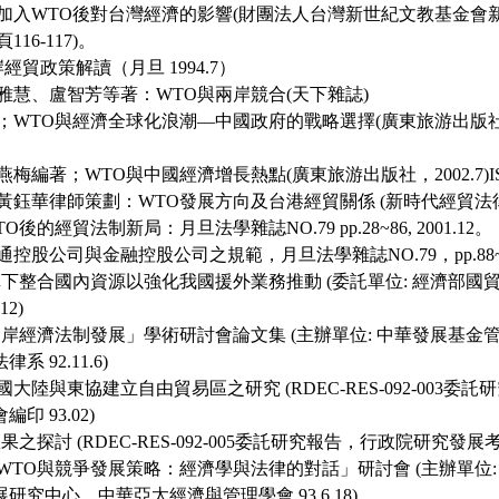
，加入WTO後對台灣經濟的影響(財團法人台灣新世紀文教基金會
 頁116-117)。
兩岸經貿政策解讀（月旦 1994.7）
陳雅慧、盧智芳等著：WTO與兩岸競合(天下雜誌)
；WTO與經濟全球化浪潮—中國政府的戰略選擇(廣東旅游出版社，200
燕梅編著；WTO與中國經濟增長熱點(廣東旅游出版社，2002.7)ISBN7-
，黃鈺華律師策劃：WTO發展方向及台港經貿關係 (新時代經貿法律事
O後的經貿法制新局：月旦法學雜誌NO.79 pp.28~86, 2001.12。
通控股公司與金融控股公司之規範，月旦法學雜誌NO.79，pp.88~107, 
架構下整合國內資源以強化我國援外業務推動 (委託單位: 經濟部國貿
12)
與兩岸經濟法制發展」學術研討會論文集 (主辦單位: 中華發展基金
 92.11.6)
國大陸與東協建立自由貿易區之研究 (RDEC-RES-092-003
印 93.02)
效果之探討 (RDEC-RES-092-005委託研究報告，行政院研究發展考
、WTO與競爭發展策略：經濟學與法律的對話」研討會 (主辦單位:
研究中心、中華亞太經濟與管理學會 93.6.18)