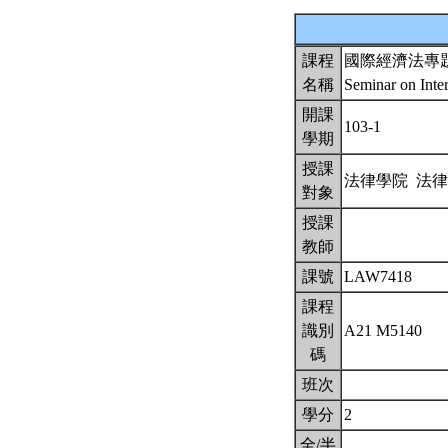
課程
國際經濟法專
名稱
Seminar on Inte
開課
103-1
學期
授課
法律學院 法
對象
授課
教師
課號
LAW7418
課程
識別
A21 M5140
碼
班次
學分
2
全/半