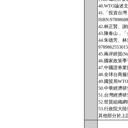
40.WTO論述
41.「投資台
ISBN:9789868
42.林正賢、謝
43.陳春山，「
44.朱德芳、
978986255301
45.兩岸經貿(St
46.國家政策季刊，
47.中國證券業協會網址
48.全球台商服務網 
49.國貿局WTO入口網
50.中華經濟研究院
51.台灣經濟研究院ht
52.世貿組織網站ht
53.行政院大陸委員會
其他部分於上