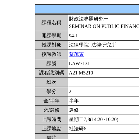
財政法專題研究一
課程名稱
SEMINAR ON PUBLIC FINANC
開課學期
94-1
授課對象
法律學院 法律研究所
授課教師
蔡茂寅
課號
LAW7131
課程識別碼
A21 M5210
班次
學分
2
全/半年
半年
必/選修
選修
上課時間
星期二7,8(14:20~16:20)
上課地點
社法研6
備註