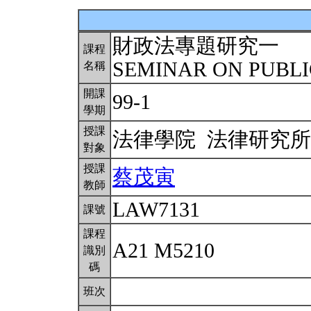
財政法專題研究一
課程
SEMINAR ON PUBLI
名稱
開課
99-1
學期
授課
法律學院 法律研究
對象
授課
蔡茂寅
教師
LAW7131
課號
課程
A21 M5210
識別
碼
班次