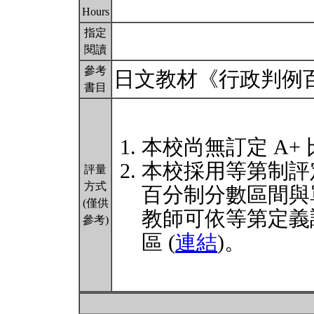
Hours
指定
閱讀
參考
日文教材《行政判例
書目
本校尚無訂定 A+
本校採用等第制評
評量
方式
百分制分數區間與
(僅供
教師可依等第定義
參考)
區 (
連結
)。