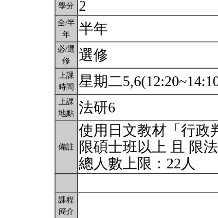
2
學分
全/半
半年
年
必/選
選修
修
上課
星期二5,6(12:20~14:1
時間
上課
法研6
地點
使用日文教材「行政
限碩士班以上 且 限
備註
總人數上限：22人
課程
簡介