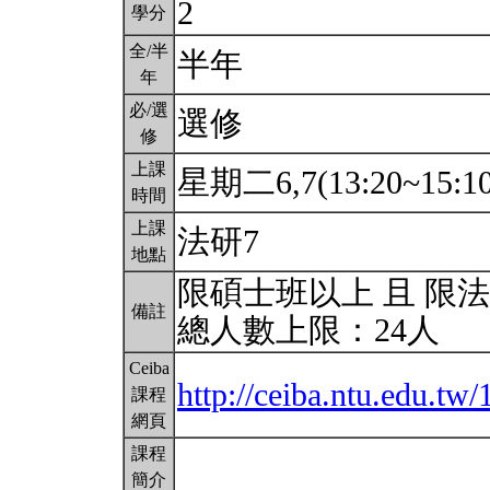
2
學分
全/半
半年
年
必/選
選修
修
上課
星期二6,7(13:20~15:1
時間
上課
法研7
地點
限碩士班以上 且 限
備註
總人數上限：24人
Ceiba
http://ceiba.ntu.edu.
課程
網頁
課程
簡介