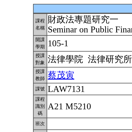
財政法專題研究一
課程
Seminar on Public Fina
名稱
開課
105-1
學期
授課
法律學院 法律研究
對象
授課
蔡茂寅
教師
LAW7131
課號
課程
A21 M5210
識別
碼
班次