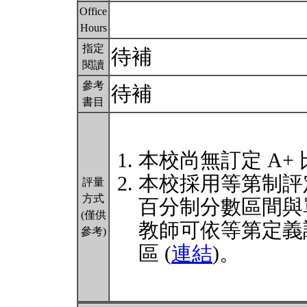
Office
Hours
指定
待補
閱讀
參考
待補
書目
本校尚無訂定 A+
本校採用等第制評
評量
方式
百分制分數區間與
(僅供
教師可依等第定義
參考)
區 (
連結
)。