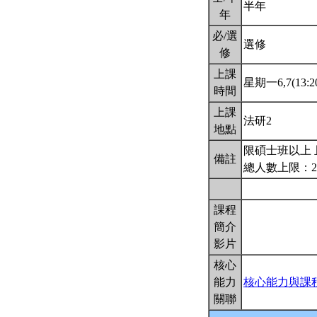
半年
年
必/選
選修
修
上課
星期一6,7(13:20
時間
上課
法研2
地點
限碩士班以上 
備註
總人數上限：2
課程
簡介
影片
核心
能力
核心能力與課
關聯