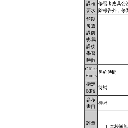
課程
修習者應具公
要求
除報告外，修
預期
每週
課前
或/與
課後
學習
時數
Office
另約時間
Hours
指定
待補
閱讀
參考
待補
書目
評量
本校尚無