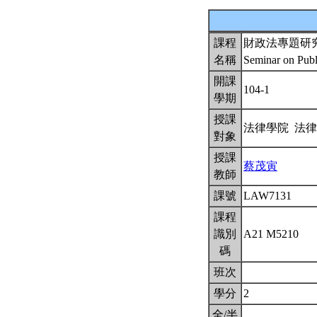
課程
財政法專題研
名稱
Seminar on Publ
開課
104-1
學期
授課
法律學院 法
對象
授課
蔡茂寅
教師
課號
LAW7131
課程
識別
A21 M5210
碼
班次
學分
2
全/半