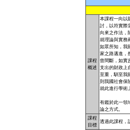
本課程一向以
討，以符實際
向來之作法，
就理論與實務
如眾所知，我
家之路邁進，
課程
曾間斷，如實
概述
支出的財政上
至重，馴至我
則我國社會保
就此進行學術
有鑑於此一領
論之方式。
課程
透過此課程，
目標