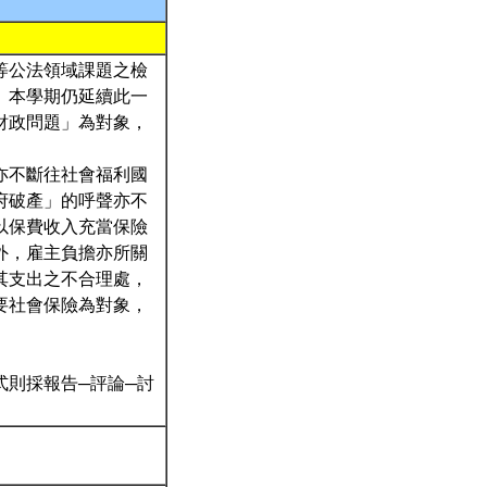
等公法領域課題之檢
。本學期仍延續此一
財政問題」為對象，
亦不斷往社會福利國
府破產」的呼聲亦不
以保費收入充當保險
外，雇主負擔亦所關
其支出之不合理處，
要社會保險為對象，
式則採報告─評論─討
。