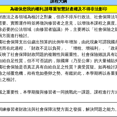
課程大綱
為確保您我的權利,請尊重智慧財產權及不得非法影印
財政法之各領域為檢討之對象，但亦不排斥行政法、社會保障法
需要。實際運作時並將徵詢修習者之意見，以增強本課程之廣度
除必要的公法領域（由修習者協議）外，主要將以「社會保險之
兩方面進行檢討。
國社會保障支出佔歲出預算的比例年年增加，由此現象可謂我國
然而在此過程，「財政不足以負荷」、「增稅、增福利」、「政
反映了社會保障財政問題的複雜性與嚴重性。社會保險雖說具有
自給自足性質，但不可否認的，除國庫（乃至公庫）的大量補貼
國社會保險是否真正具有自給自足之性質？廣受質疑。如再檢討
險之傾覆危機，殆有危如壘卵之勢。有鑑於此，本學期將以各重
上之檢討。
域之重要性，本學期擬與修習者一同挑戰此一課題。課程進行方
訓練修習者財政法與社會保障法雙方面之發掘，解決問題之能力