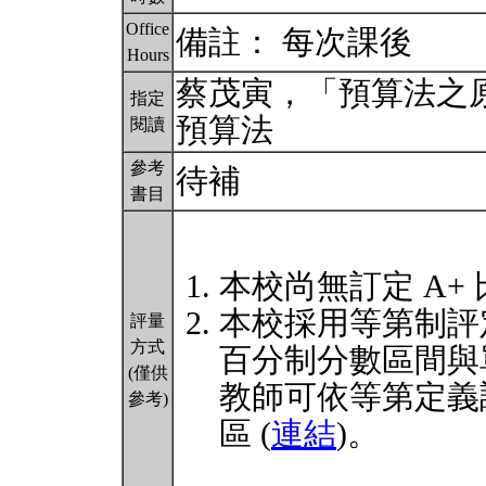
Office
備註： 每次課後
Hours
蔡茂寅，「預算法之
指定
預算法
閱讀
參考
待補
書目
本校尚無訂定 A+
本校採用等第制評
評量
方式
百分制分數區間與
(僅供
教師可依等第定義
參考)
區 (
連結
)。