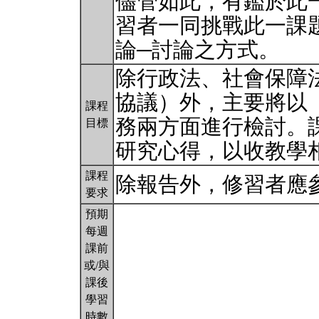
儘管如此，有鑑於此
習者一同挑戰此一課
論─討論之方式。
除行政法、社會保障
協議）外，主要將以
課程
務兩方面進行檢討。
目標
研究心得，以收教學
課程
除報告外，修習者應
要求
預期
每週
課前
或/與
課後
學習
時數