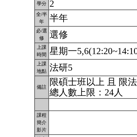
2
學分
全/半
半年
年
必/選
選修
修
上課
星期一5,6(12:20~14:1
時間
上課
法研5
地點
限碩士班以上 且 限
備註
總人數上限：24人
課程
簡介
影片