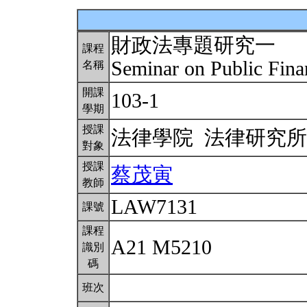
財政法專題研究一
課程
Seminar on Public Fina
名稱
開課
103-1
學期
授課
法律學院 法律研究
對象
授課
蔡茂寅
教師
LAW7131
課號
課程
A21 M5210
識別
碼
班次