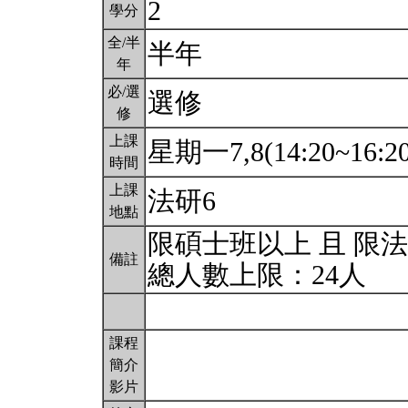
2
學分
全/半
半年
年
必/選
選修
修
上課
星期一7,8(14:20~16:2
時間
上課
法研6
地點
限碩士班以上 且 限
備註
總人數上限：24人
課程
簡介
影片