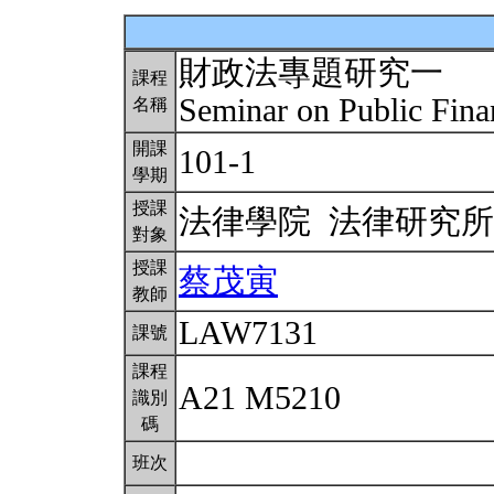
財政法專題研究一
課程
Seminar on Public Fina
名稱
開課
101-1
學期
授課
法律學院 法律研究
對象
授課
蔡茂寅
教師
LAW7131
課號
課程
A21 M5210
識別
碼
班次