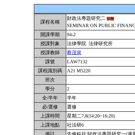
財政法專題研究二
課程名稱
SEMINAR ON PUBLIC FINANCE
開課學期
94-2
授課對象
法律學院 法律研究所
授課教師
蔡茂寅
課號
LAW7132
課程識別碼
A21 M5220
班次
學分
2
全/半年
半年
必/選修
選修
上課時間
星期二7,8(14:20~16:20)
上課地點
社法研6
備註
先修科目:財政法專題研究一(適