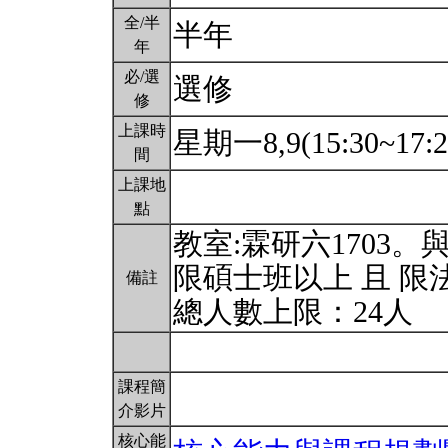
全/半
半年
年
必/選
選修
修
上課時
星期一8,9(15:30~17:
間
上課地
點
教室:霖研六1703
限碩士班以上 且 限
備註
總人數上限：24人
課程簡
介影片
核心能