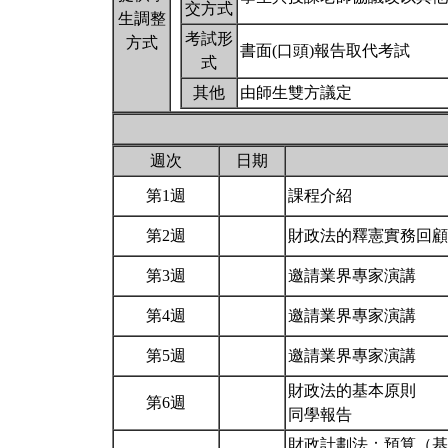
交方式
生調整
考試形
方式
書面(口頭)報告取代考試
式
其他
由師生雙方議定
週次
日期
第1週
課程介紹
第2週
財政法的釋憲實務回
第3週
邀請業界專家演講
第4週
邀請業界專家演講
第5週
邀請業界專家演講
財政法的基本原則
第6週
同學報告
財政計劃法：預算（基