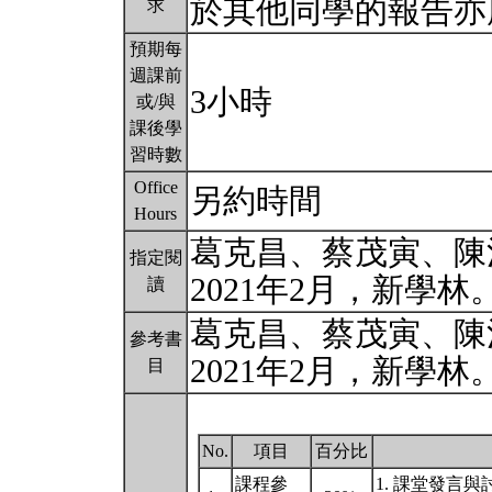
於其他同學的報告亦
求
預期每
週課前
3小時
或/與
課後學
習時數
Office
另約時間
Hours
葛克昌、蔡茂寅、陳
指定閱
2021年2月，新學林
讀
葛克昌、蔡茂寅、陳
參考書
2021年2月，新學林
目
No.
項目
百分比
課程參
1. 課堂發言