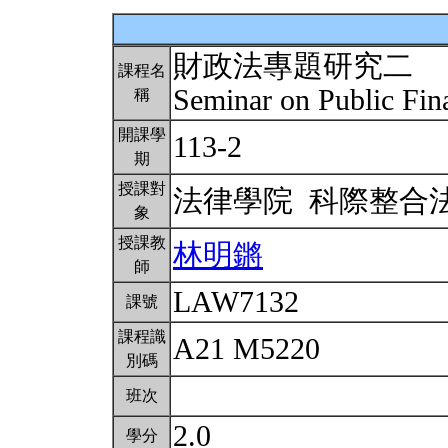
財政法專題研究二
課程名
Seminar on Public Fi
稱
開課學
113-2
期
授課對
法律學院 科際整合
象
授課教
林明鏘
師
LAW7132
課號
課程識
A21 M5220
別碼
班次
2.0
學分