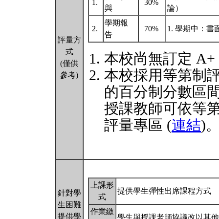
1.
30%
與
論）
學期報
2.
70%
1. 學期中：書
告
評量方
式
本校尚無訂定 A+
(僅供
本校採用等第制
參考)
的百分制分數區
授課教師可依等
評量專區 (
連結
)
上課形
提供學生彈性出席課程方式
針對學
式
生困難
作業繳
提供學
學生與授課老師協議改以其他