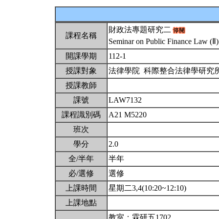
財政法專題研究二
課程名稱
Seminar on Public Finance Law (Ⅱ
開課學期
112-1
授課對象
法律學院 科際整合法律學研究
授課教師
課號
LAW7132
課程識別碼
A21 M5220
班次
學分
2.0
全/半年
半年
必/選修
選修
上課時間
星期二3,4(10:20~12:10)
上課地點
教室：霖研五1702。