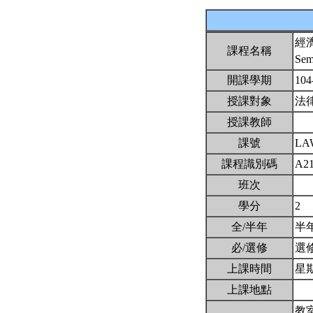
經
課程名稱
Sem
開課學期
104
授課對象
法
授課教師
課號
LA
課程識別碼
A2
班次
學分
2
全/半年
半
必/選修
選
上課時間
星期二
上課地點
教