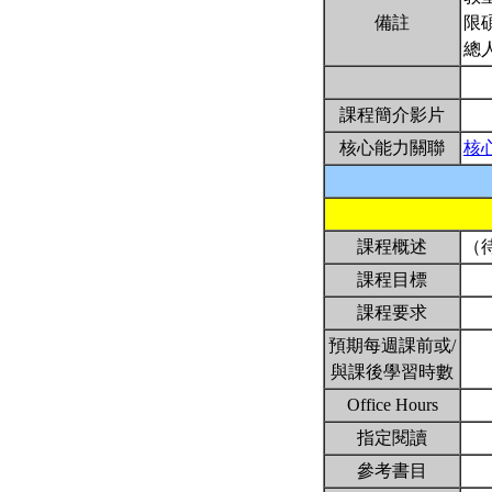
備註
限
總
課程簡介影片
核心能力關聯
核
課程概述
（
課程目標
課程要求
預期每週課前或/
與課後學習時數
Office Hours
指定閱讀
參考書目