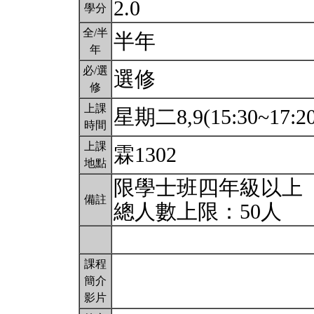
2.0
學分
全/半
半年
年
必/選
選修
修
上課
星期二8,9(15:30~17:2
時間
上課
霖1302
地點
限學士班四年級以上
備註
總人數上限：50人
課程
簡介
影片