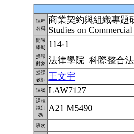
商業契約與組織專題
課程
Studies on Commercial 
名稱
開課
114-1
學期
授課
法律學院 科際整合
對象
授課
王文宇
教師
LAW7127
課號
課程
A21 M5490
識別
碼
班次