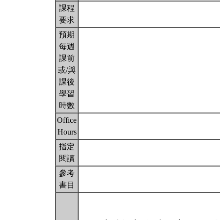
課程
要求
預期
每週
課前
或/與
課後
學習
時數
Office
Hours
指定
閱讀
參考
書目