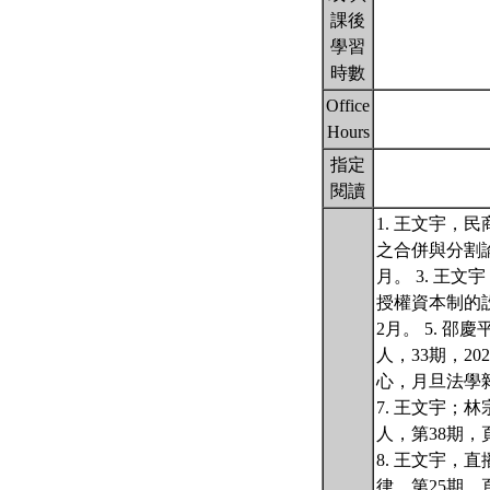
課後
學習
時數
Office
Hours
指定
閱讀
1. 王文宇，
之合併與分割論
月。 3. 王
授權資本制的設
2月。 5. 
人，33期，2
心，月旦法學雜
7. 王文宇
人，第38期，頁1
8. 王文宇，
律，第25期，頁5