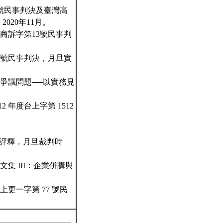
9號民事判決及臺灣高
2020年11月。
度商訴字第13號民事判
82號民事判決，月旦實
關爭議問題──以實務見
年度台上字第 1512
決之評釋，月旦裁判時
集 III：企業併購與
上更一字第 77 號民