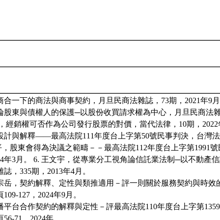
民商合一下的商法與商事契約，月旦民商法雜誌，73期，2021年9月。
股東與債權人的保護─以股份收買請求權為中心，月旦民商法雜誌，
文宇，經銷權可否作為公司發行股票的對價，當代法律，10期，2022年1
計與解釋——最高法院111年度台上字第50號民事判決，台灣法律
邵慶平，股東會得為決議之範疇－－最高法院112年度台上字第199
024年3月。 6. 王文宇，從專業分工視角論信託業法制─以不動
誌，335期，2013年4月。
；林宗岳，契約解釋、定性與類推適用－評一則關於服務契約與時效
09-127，2024年9月。
直播平台合作契約的解釋與定性－評最高法院110年度台上字第13
6-71，2024年。