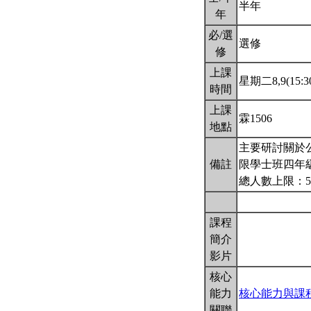
半年
年
必/選
選修
修
上課
星期二8,9(15:30
時間
上課
霖1506
地點
主要研討關於
備註
限學士班四年
總人數上限：5
課程
簡介
影片
核心
能力
核心能力與課
關聯