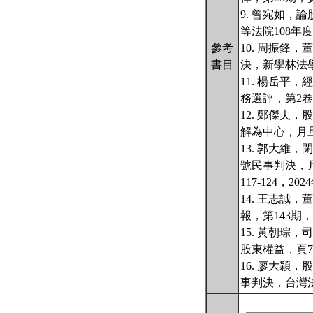
9. 曾宛如，
等法院108年度
參考
10. 周振鋒
書目
決，新學林法學，
11. 楊岳平
務選評，第2卷第
12. 鄭傑
解為中心，月旦
13. 郭大維
號民事判決，月
117-124，20
14. 王志誠
報，第143期，頁
15. 黃朝琮
股東權益，頁79
16. 廖大穎
事判決，台灣法律