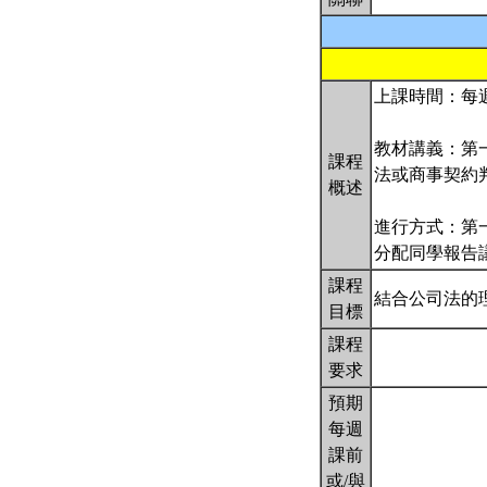
上課時間：每週
教材講義：第
課程
法或商事契約
概述
進行方式：第
分配同學報告
課程
結合公司法的
目標
課程
要求
預期
每週
課前
或/與