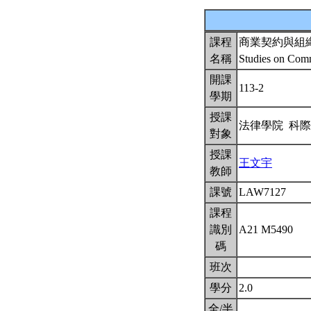
課程
商業契約與組
名稱
Studies on Comm
開課
113-2
學期
授課
法律學院 科
對象
授課
王文宇
教師
課號
LAW7127
課程
識別
A21 M5490
碼
班次
學分
2.0
全/半