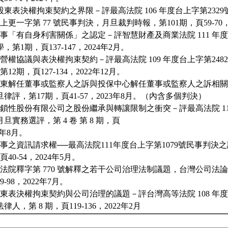
論股東表決權拘束契約之界限－評最高法院 106 年度台上字第232
上更一字第 77 號民事判決，月旦裁判時報，第101期，頁59-70，
，董事「有自身利害關係」之認定－評智慧財產及商業法院 111 年
第1期，頁137-147，2024年2月。
，經營權協議與表決權拘束契約－評最高法院 109 年度台上字第24
12期，頁127-134，2022年12月。
夫，股東解任董事或監察人之訴與投保中心解任董事或監察人之訴相
律評，第17期，頁41-57，2023年8月。（內含多個判決）
，閉鎖性股份有限公司之股份繼承與轉讓限制之衝突－評最高法院 112 
旦實務選評，第 4 卷 第 8 期，頁
24年8月。
，董事之資訊請求權──最高法院111年度台上字第1079號民事判
40-54，2024年5月。
，司法院釋字第 770 號解釋之若干公司治理法制議題，台灣公司法論文
-98，2022年7月。
，股東表決權拘束契約與公司治理的議題－評台灣高等法院 108 年度
人，第 8 期，頁119-136，2022年2月