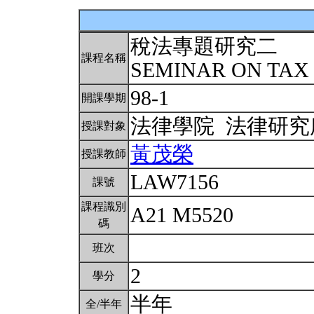
稅法專題研究二
課程名稱
SEMINAR ON TAX 
98-1
開課學期
法律學院 法律研
授課對象
黃茂榮
授課教師
LAW7156
課號
課程識別
A21 M5520
碼
班次
2
學分
半年
全/半年