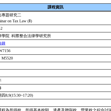
課程資訊
法專題研究二
inar on Tax Law (Ⅱ)
-2
律學院 科際整合法律學研究所
格鐘
W7156
1 M5520
年
修
8,9(15:30~17:20)
課程為所得稅、所得基本稅額、遺產及贈與稅、營業稅之綜合討論