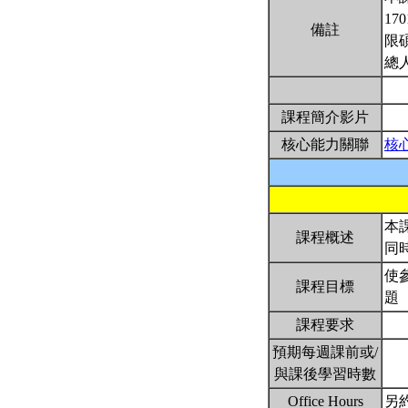
17
備註
限
總
課程簡介影片
核心能力關聯
核
本
課程概述
同
使
課程目標
題
課程要求
預期每週課前或/
與課後學習時數
Office Hours
另