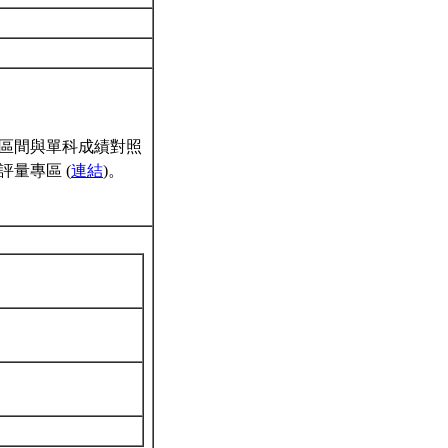
區間與單科成績對照
量專區 (
連結
)。