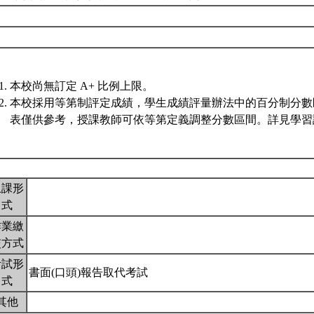
本校尚無訂定 A+ 比例上限。
本校採用等第制評定成績，學生成績評量辦法中的百分制分數
表僅供參考，授課教師可依等第定義調整分數區間。詳見學習評
上課形
式
作業繳
交方式
考試形
書面(口頭)報告取代考試
式
其他