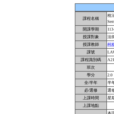
稅
課程名稱
Sem
開課學期
113
授課對象
法
授課教師
柯
課號
LA
課程識別碼
A2
班次
學分
2.0
全/半年
半
必/選修
選
上課時間
星期四
上課地點
本