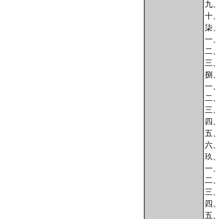
九
十
柒
一
二
三
捌
一
二
三
四
五
六
玖
一
二
三
四
五