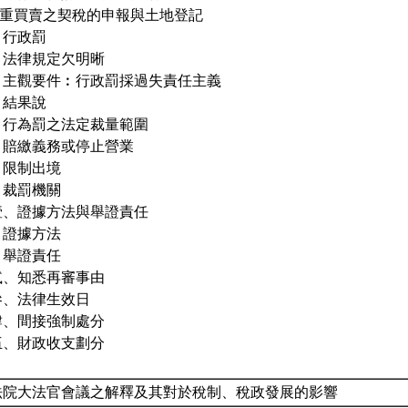
.二重買賣之契稅的申報與土地登記
、行政罰
、法律規定欠明晰
、主觀要件︰行政罰採過失責任主義
、結果說
、行為罰之法定裁量範圍
、賠繳義務或停止營業
、限制出境
、裁罰機關
壹、證據方法與舉證責任
、證據方法
、舉證責任
貳、知悉再審事由
參、法律生效日
肆、間接強制處分
伍、財政收支劃分
法院大法官會議之解釋及其對於稅制、稅政發展的影響