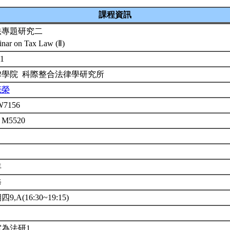
課程資訊
法專題研究二
nar on Tax Law (Ⅱ)
-1
律學院 科際整合法律學研究所
茂榮
W7156
 M5520
年
修
9,A(16:30~19:15)
室為法研1。