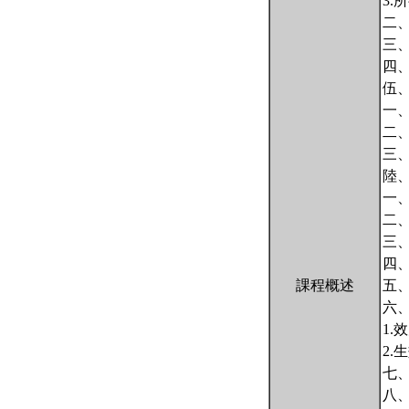
3.
二
三
四
伍
一
二
三
陸
一
二
三
四
課程概述
五
六
1.
2.
七
八