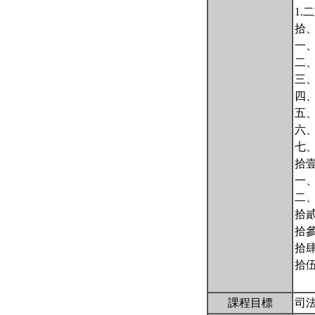
1
拾
一
二
三
四
五
六
七
拾
一
二
拾
拾
拾
拾
課程目標
司