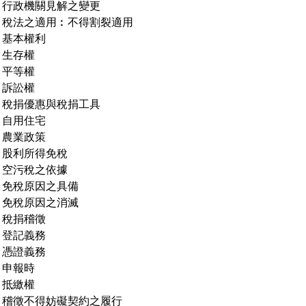
、行政機關見解之變更
、稅法之適用︰不得割裂適用
、基本權利
、生存權
、平等權
、訴訟權
、稅捐優惠與稅捐工具
、自用住宅
、農業政策
、股利所得免稅
、空污稅之依據
、免稅原因之具備
、免稅原因之消滅
、稅捐稽徵
、登記義務
、憑證義務
、申報時
、抵繳權
、稽徵不得妨礙契約之履行