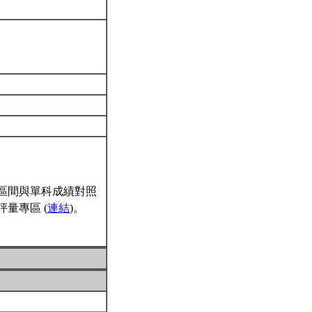
區間與單科成績對照
量專區 (
連結
)。