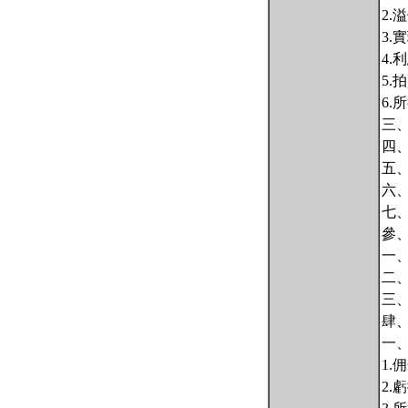
2.
3.
4.
5.
6.
三
四
五
六
七
參
一
二
三
肆
一
1.
2.