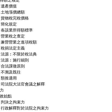
所得額之核定
、遺產價值
、土地漲價總額
、貨物稅完稅價格
、簡化規定
、各該業所得額標準
、營業稅之查定
、兼營營業之進項稅額
、稅捐法定主義
、法源︰不限於稅法典
、法源︰施行細則
、合法課徵原則
、不溯及既往
、類推適用
、司法院大法官會議之解釋
效力
生效始點
、判決之拘束力
、行政解釋對於法院之拘束力