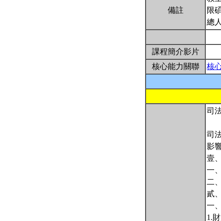
備註
限碩
總
課程簡介影片
核心能力關聯
核
司
司
影
壹
一
二
貳
一
1.