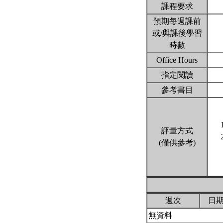
課程要求
預期每週課前
或/與課後學習
時數
Office Hours
指定閱讀
參考書目
評量方式
(僅供參考)
週次
日
無資料