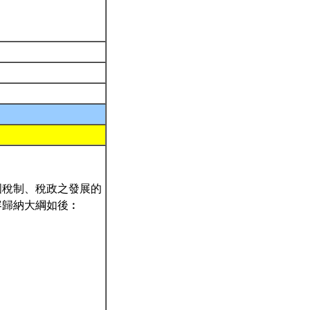
國稅制、稅政之發展的
容歸納大綱如後︰