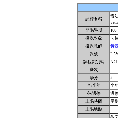
稅
課程名稱
Semi
開課學期
103
授課對象
法
授課教師
黃
課號
LA
課程識別碼
A21
班次
學分
2
全/半年
半
必/選修
選
上課時間
星期四
上課地點
教