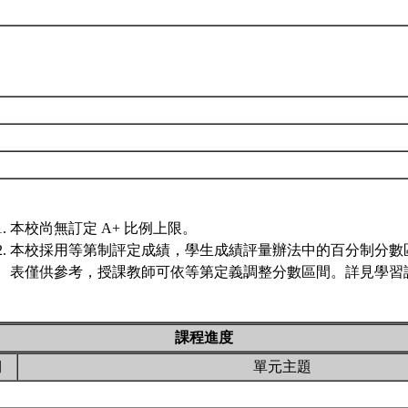
本校尚無訂定 A+ 比例上限。
本校採用等第制評定成績，學生成績評量辦法中的百分制分數
表僅供參考，授課教師可依等第定義調整分數區間。詳見學習評
課程進度
期
單元主題