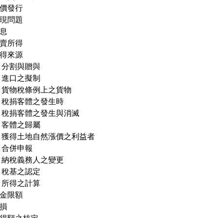
溢價發行
實現問題
利息
拍賣所得
所得來源
、分割與贈與
、進口之擬制
、貨物稅條例上之貨物
、稅捐客體之發生時
、稅捐客體之發生與消滅
、客體之歸屬
、獲得土地自然漲價之利益者
、合併申報
、納稅義務人之變更
、稅基之認定
、所得之計算
佣金限額
虧損