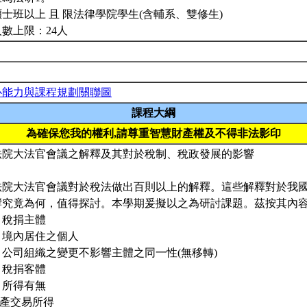
士班以上 且 限法律學院學生(含輔系、雙修生)
人數上限：24人
心能力與課程規劃關聯圖
課程大綱
為確保您我的權利,請尊重智慧財產權及不得非法影印
法院大法官會議之解釋及其對於稅制、稅政發展的影響
法院大法官會議對於稅法做出百則以上的解釋。這些解釋對於我
響究竟為何，值得探討。本學期爰擬以之為研討課題。茲按其內
、稅捐主體
、境內居住之個人
、公司組織之變更不影響主體之同一性(無移轉)
、稅捐客體
、所得有無
財產交易所得