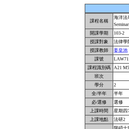
海洋法
課程名稱
Seminar
開課學期
103-2
授課對象
法律學
授課教師
姜皇池
課號
LAW71
課程識別碼
A21 M
班次
學分
2
全/半年
半年
必/選修
選修
上課時間
星期四7,8
上課地點
法研2
限碩士