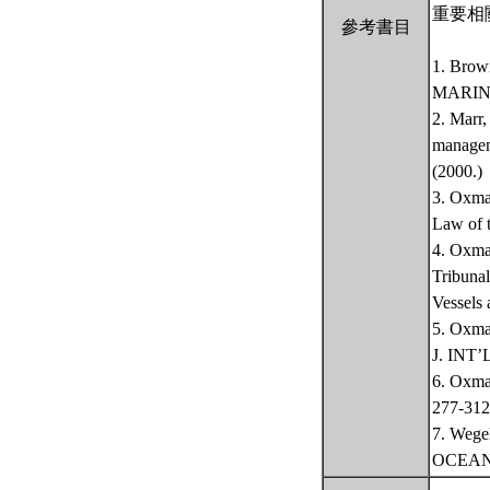
重要相
參考書目
1. Brow
MARINE
2. Marr,
manage
(2000.)
3. Oxma
Law of 
4. Oxman
Tribuna
Vessels
5. Oxma
J. INT’
6. Oxma
277-312
7. Wegel
OCEAN 