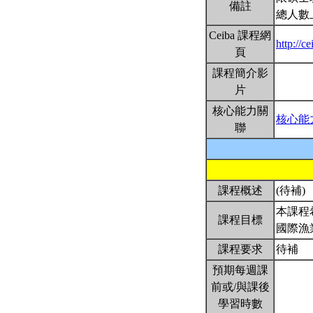
備註
總人數
Ceiba 課程網
http://
頁
課程簡介影
片
核心能力關
核心能
聯
課程概述
(待補)
本課程
課程目標
國際漁
課程要求
待補
預期每週課
前或/與課後
學習時數