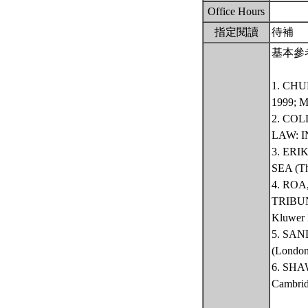
Office Hours
指定閱讀
待補
基本參
1. CHU
1999; Ma
2. CO
LAW: I
3. ER
SEA (Th
4. RO
TRIBUN
Kluwer 
5. SA
(London
6. SHA
Cambridg