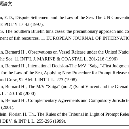
關論文
n, E.D., Dispute Settlement and the Law of the Sea: The UN Convent
 POL’Y 17-43 (1997).
 S. The Southern Bluefin tuna cases: the precautionary approach and c
ment of fish resources. 11 EUROPEAN JOURNAL OF INTERNATI
n, Bernard H., Observations on Vessel Release under the United Natio
the Sea, 11 INT’L J. MARINE & COASTAL L. 201-216 (1996).
, Bernard H., International Decision-The M/V “Saiga”-First Judgment
l for the Law of the Sea, Applying New Procedure for Prompt Release
 and Crew, 92 AM. J. INT’L L. 273 (1998).
n, Bernard H., The M/V “Saiga” (no.2) (Saint Vincent and the Grenad
L L. 140-150 (2000).
n, Bernard H., Complementary Agreements and Compulsory Jurisdicti
 (2001).
ein, Florian H. Th., The Rules of the Tribunal in Light of Prompt Rele
DEV. & INT’L L. 255-296 (1999).