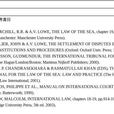
考書目
RCHILL, R.R. & A.V. LOWE, THE LAW OF THE SEA, chapter 19, p
nchester: Manchester University Press).
LLIER, JOHN & A.V. LOWE, THE SETTLEMENT OF DISPUTES
NSTITUTIONS AND PROCEDURES (Oxford: Oxford Univ. Press; 1
IKSSON, GUDMUNDUR, THE INTERNATIONAL TRIBUNAL FO
e Hague/London/Boston: Martinus Nijhoff Publishers; 2000).
A, P. CHANDRASEKHARA & RAHMATULLAH KHAN (EDS), T
AL FOR THE LAW OF THE SEA: LAW AND PRACTICE (The Hag
Law International; 2001).
NDS, PHILIPPE ET AL., MANUAL ON INTERNATIONAL COUR
: Butterworth; 1999).
W, MALCOLM, INTERNATIONAL LAW, chapters 18-19, pp.914-101
e University Press, 5th ed. 2003).