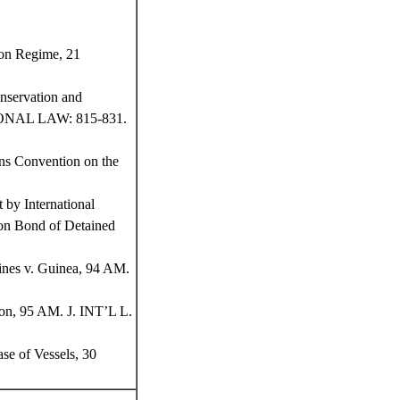
ion Regime, 21
onservation and
ONAL LAW: 815-831.
ns Convention on the
 by International
 on Bond of Detained
ines v. Guinea, 94 AM.
on, 95 AM. J. INT’L L.
ase of Vessels, 30