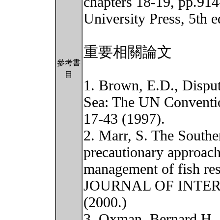
chapters 18-19, pp.91
University Press, 5th e
重要相關論文
參考書
目
1. Brown, E.D., Disput
Sea: The UN Convent
17-43 (1997).
2. Marr, S. The Souther
precautionary approach
management of fish 
JOURNAL OF INTER
(2000.)
3. Oxman, Bernard H.,