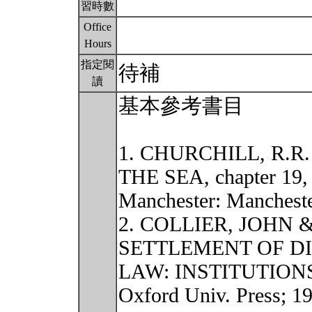
習時數
Office
Hours
指定閱
待補
讀
基本參考書目
1. CHURCHILL, R.R
THE SEA, chapter 19, 
Manchester: Manchester
2. COLLIER, JOHN 
SETTLEMENT OF DI
LAW: INSTITUTION
Oxford Univ. Press; 19