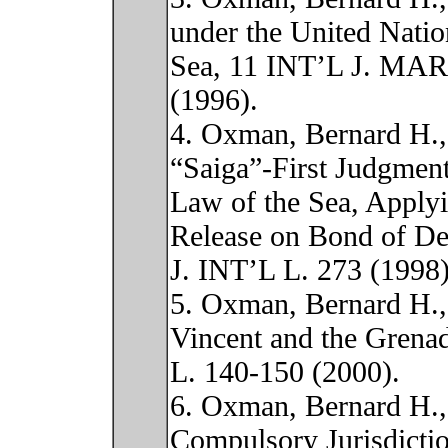
under the United Natio
Sea, 11 INT’L J. M
(1996).
4. Oxman, Bernard H.,
“Saiga”-First Judgment 
Law of the Sea, Apply
Release on Bond of De
J. INT’L L. 273 (1998)
5. Oxman, Bernard H.,
Vincent and the Grena
L. 140-150 (2000).
6. Oxman, Bernard H.
Compulsory Jurisdicti