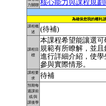
核心能力與課程規劃
力關聯
為確保您我的權利,
課程概
(待補)
述
本課程希望能讓選可
規範有所瞭解，並且
課程目
進行詳細介紹，使學
標
參與實際情形。
課程要
待補
求
預期每
週課前
或/與
課後學