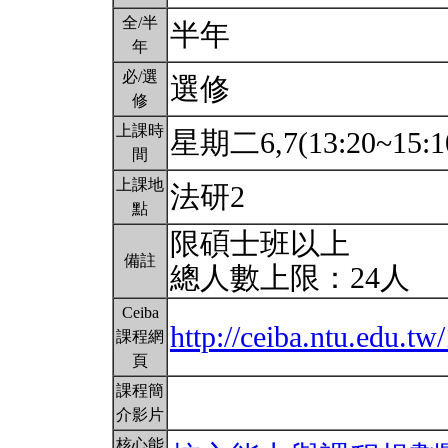
全/半
半年
年
必/選
選修
修
上課時
星期二6,7(13:20~15:1
間
上課地
法研2
點
限碩士班以上
備註
總人數上限：24人
Ceiba
http://ceiba.ntu.edu.
課程網
頁
課程簡
介影片
核心能