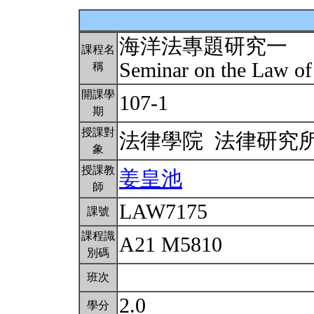
海洋法專題研究一
課程名
Seminar on the Law of
稱
開課學
107-1
期
授課對
法律學院 法律研究
象
授課教
姜皇池
師
LAW7175
課號
課程識
A21 M5810
別碼
班次
2.0
學分