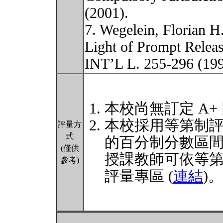
(2001).
7. Wegelein, Florian H.
Light of Prompt Rele
INT’L L. 255-296 (19
本校尚無訂定 A+
本校採用等第制
評量方
式
的百分制分數區
(僅供
授課教師可依等
參考)
評量專區 (
連結
)。