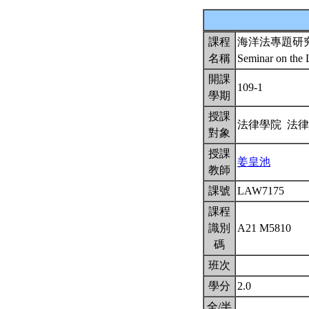
課程
海洋法專題研
名稱
Seminar on the 
開課
109-1
學期
授課
法律學院 法
對象
授課
姜皇池
教師
課號
LAW7175
課程
識別
A21 M5810
碼
班次
學分
2.0
全/半