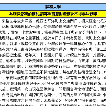
課程大綱
為確保您我的權利,請尊重智慧財產權及不得非法影印
，東臨世界最大洋區，處西太平洋海上交通門戶，扼東亞南北往來
，此種海域地理軸心形勢，使臺灣於世界舞台第一次出現時，即
認識 ，而在十七世紀中葉，當臺灣在西班牙與荷蘭分別占領下，
地理所在與戰略之重要性，縱於今日亦未稍有更動。就海上交通
要點，就海上戰略位置而言，台灣位居第一島鏈核心位置 ，具有
能有效地遏止東海與南海的咽喉戰略通道；亦同時擁有與「第二
洋的便捷途徑。近年來，中國國力日增，持續往外發展，其艦隊
禮，霸權爭奪，以致美國與中國對峙日益嚴峻，而東海、黃海與
處風暴轉折處，此種地理位置優勢更行突出，亦使臺灣處於從所
台灣雖離中國地理位置並不算太遙遠，然在航海技術發達之前，
中，華夏民族究係何時開始關注到台灣，容有進一步探索餘地，
容否認地是漢民族應與任何其他外來民族更早與臺灣原住民往來。
以後，臺灣第一次出現在國際舞台，即是因台灣之地理所在，而
紀，台灣開始出現在國際航海地圖中，而當西方殖民帝國試圖與中
不在各國關注之列的台灣，因為葡萄牙已佔有澳門擁有優勢、而