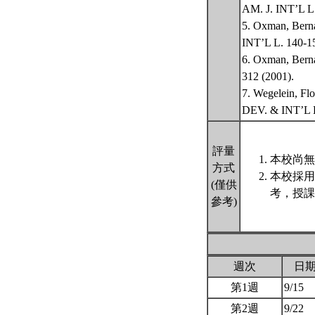
AM. J. INT’L L.
5. Oxman, Berna
INT’L L. 140-15
6. Oxman, Berna
312 (2001).
7. Wegelein, Fl
DEV. & INT’L L
評量
本校尚無
方式
本校採用
(僅供
考，授課
參考)
週次
日
第1週
9/15
第2週
9/22