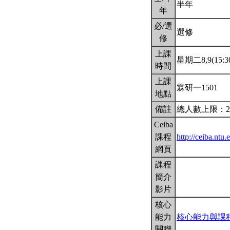
半年
年
必/選
選修
修
上課
星期二8,9(15:30
時間
上課
霖研一1501
地點
備註
總人數上限：2
Ceiba
課程
http://ceiba.n
網頁
課程
簡介
影片
核心
能力
核心能力與課
關聯