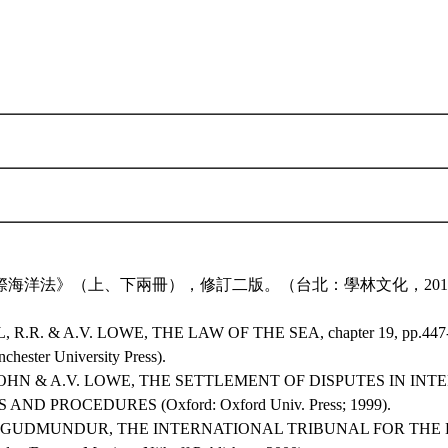
際海洋法》（上、下兩冊），修訂二版。（台北：學林文化，201
 R.R. & A.V. LOWE, THE LAW OF THE SEA, chapter 19, pp.447-46
chester University Press).
 JOHN & A.V. LOWE, THE SETTLEMENT OF DISPUTES IN IN
AND PROCEDURES (Oxford: Oxford Univ. Press; 1999).
, GUDMUNDUR, THE INTERNATIONAL TRIBUNAL FOR THE 