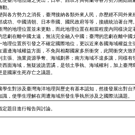
此使臺灣地位隨之突出，日本、西班牙與荷蘭等各方勢力開始覬
轉動。
變與各方勢力之消長，臺灣接納各類外來人民，亦歷經不同外來
鄭成功、中國清朝、日本帝國、國民政府等等，接續統治著台灣
臺灣的地理位置並未更動，而此地理位置在相當程度內同樣決定
的悲劇在離中國太遠，無法完全融入中國；臺灣的悲劇在離中國
一地理位置所引發之不確定國際地位，更以近來各國海域權益主
在週邊海域權益方面，不免與相鄰國家多所衝突，此間衝突大致
利主張、漁業資源爭奪、海域劃界；南方海域不遑多讓，同樣有
於西面海域，無疑波詭雲譎，是領土爭執、海域權利，加上臺灣
更是國家生死存亡之議題。
讓學生對涉及臺灣海洋地理與歷史有基本認知，然後發展出對台
知識，使學生理解在周遭海域所發生爭執所涉及之國際法議題。
指定題目進行報告與討論。