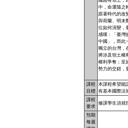
國固有領土，
中，命運隨之
跟著時代的改
與荷蘭、明末
位如何演變，
感嘆：「臺灣
中國」，而此
獨立的台灣，
將涉及領土權
權利爭奪；至
勢力的交錯，
課程
本課程希望能
目標
有基本國際法
課程
修課學生須就
要求
預期
每週