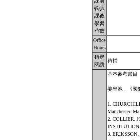
課前
或/與
課後
學習
時數
Office
Hours
指定
待補
閱讀
基本參考書目
姜皇池，《國
1. CHURCHILL,
Manchester: Man
2. COLLIER,
INSTITUTIONS 
3. ERIKSSON