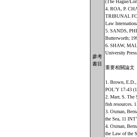
(The Hague/Lond
4. ROA, P. 
TRIBUNAL FOR
Law Internationa
5. SANDS, P
Butterworth; 19
6. SHAW, MALC
University Press
參考
書目
重要相關論文
1. Brown, E.D.
POL’Y 17-43 (1
2. Marr, S. The
fish resource
3. Oxman, Berna
the Sea, 11 IN
4. Oxman, Berna
the Law of the 