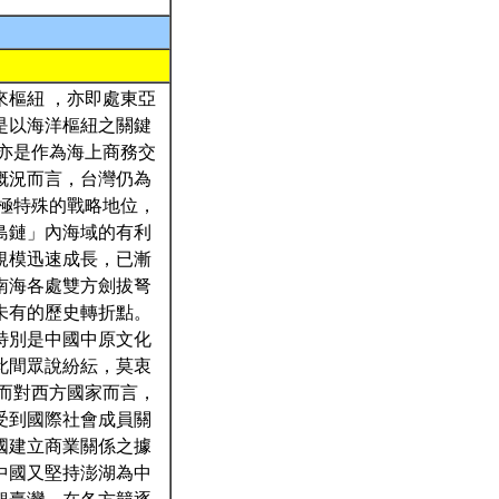
樞紐 ，亦即處東亞
是以海洋樞紐之關鍵
亦是作為海上商務交
概況而言，台灣仍為
極特殊的戰略地位，
島鏈」內海域的有利
規模迅速成長，已漸
南海各處雙方劍拔弩
未有的歷史轉折點。
特別是中國中原文化
此間眾說紛紜，莫衷
而對西方國家而言，
受到國際社會成員關
國建立商業關係之據
中國又堅持澎湖為中