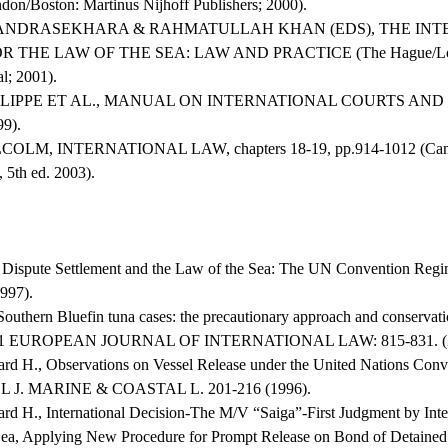
on/Boston: Martinus Nijhoff Publishers; 2000).
CHANDRASEKHARA & RAHMATULLAH KHAN (EDS), THE IN
 THE LAW OF THE SEA: LAW AND PRACTICE (The Hague/Lond
l; 2001).
HILIPPE ET AL., MANUAL ON INTERNATIONAL COURTS AND 
99).
OLM, INTERNATIONAL LAW, chapters 18-19, pp.914-1012 (Camb
, 5th ed. 2003).
, Dispute Settlement and the Law of the Sea: The UN Convention R
997).
 Southern Bluefin tuna cases: the precautionary approach and conserva
s. 11 EUROPEAN JOURNAL OF INTERNATIONAL LAW: 815-831. (2
rd H., Observations on Vessel Release under the United Nations Conv
T’L J. MARINE & COASTAL L. 201-216 (1996).
rd H., International Decision-The M/V “Saiga”-First Judgment by Inter
Sea, Applying New Procedure for Prompt Release on Bond of Detained