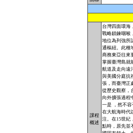
台灣四面環海
戰略鎖鍊咽喉
地位為列強所
通樞紐。此種
商務東亞往來
掌握臺灣島就
航道及走向遠
與美國分庭抗
張，而臺灣正
從歷史觀察，
向外擴張過程
一是 ，然不
在大航海時代
課程
注。在15世
概述
點時，原先並