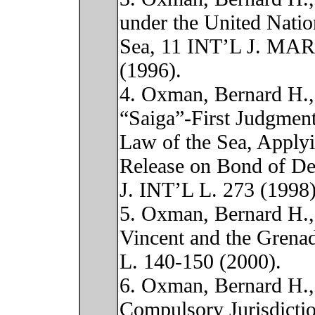
under the United Natio
Sea, 11 INT’L J. M
(1996).
4. Oxman, Bernard H.,
“Saiga”-First Judgment 
Law of the Sea, Apply
Release on Bond of De
J. INT’L L. 273 (1998)
5. Oxman, Bernard H.,
Vincent and the Grena
L. 140-150 (2000).
6. Oxman, Bernard H.
Compulsory Jurisdicti