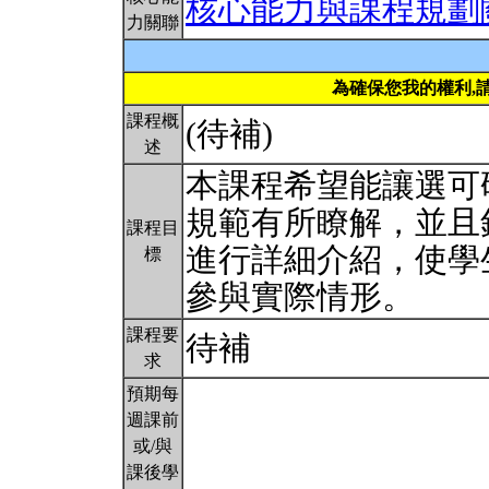
核心能力與課程規劃
力關聯
為確保您我的權利,
課程概
(待補)
述
本課程希望能讓選可
規範有所瞭解，並且
課程目
進行詳細介紹，使學
標
參與實際情形。
課程要
待補
求
預期每
週課前
或/與
課後學