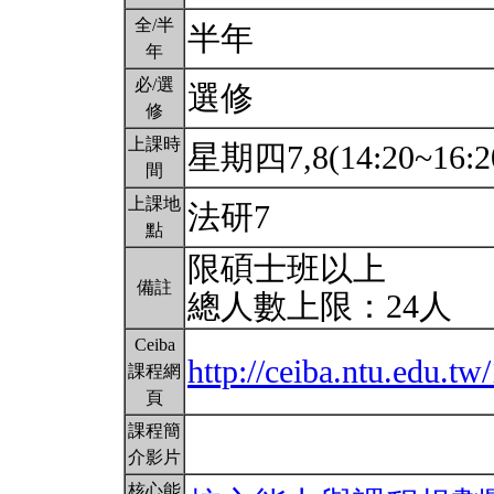
全/半
半年
年
必/選
選修
修
上課時
星期四7,8(14:20~16:2
間
上課地
法研7
點
限碩士班以上
備註
總人數上限：24人
Ceiba
http://ceiba.ntu.edu.
課程網
頁
課程簡
介影片
核心能