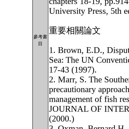
chapters 18-19, pp.91
University Press, 5th e
重要相關論文
參考書
目
1. Brown, E.D., Disput
Sea: The UN Convent
17-43 (1997).
2. Marr, S. The Souther
precautionary approach
management of fish 
JOURNAL OF INTER
(2000.)
3. Oxman, Bernard H.,