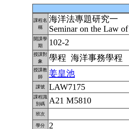
海洋法專題研究一
課程名
Seminar on the Law of
稱
開課學
102-2
期
授課對
學程 海洋事務學程
象
授課教
姜皇池
師
LAW7175
課號
課程識
A21 M5810
別碼
班次
2
學分