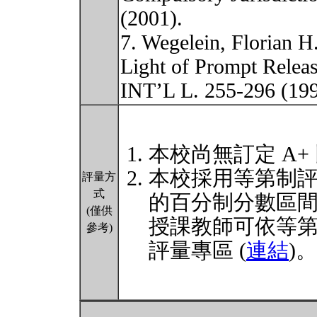
(2001).
7. Wegelein, Florian H.
Light of Prompt Rele
INT’L L. 255-296 (19
本校尚無訂定 A+
本校採用等第制
評量方
式
的百分制分數區
(僅供
授課教師可依等
參考)
評量專區 (
連結
)。