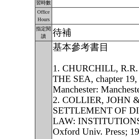
習時數
Office
Hours
指定閱
待補
讀
基本參考書目
1. CHURCHILL, R.R
THE SEA, chapter 19, 
Manchester: Manchester
2. COLLIER, JOHN 
SETTLEMENT OF DI
LAW: INSTITUTION
Oxford Univ. Press; 19