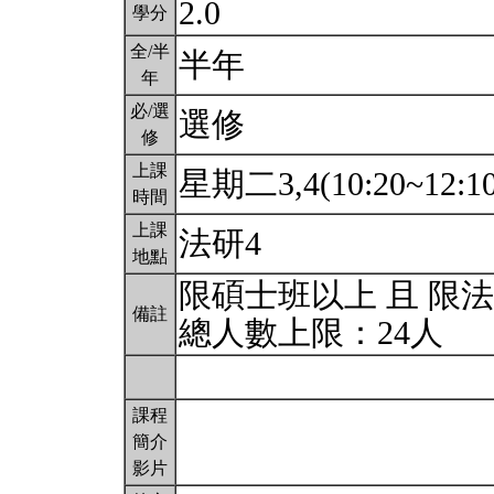
2.0
學分
全/半
半年
年
必/選
選修
修
上課
星期二3,4(10:20~12:1
時間
上課
法研4
地點
限碩士班以上 且 限
備註
總人數上限：24人
課程
簡介
影片