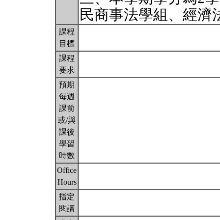
民商事法學組、經濟
課程
目標
課程
要求
預期
每週
課前
或/與
課後
學習
時數
Office
Hours
指定
閱讀