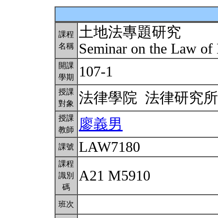
土地法專題研究
課程
Seminar on the Law of
名稱
開課
107-1
學期
授課
法律學院 法律研究
對象
授課
廖義男
教師
LAW7180
課號
課程
A21 M5910
識別
碼
班次