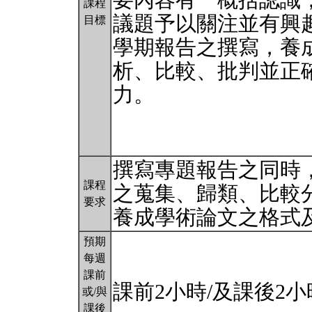
要內容有一概括認識
課程
議題予以關注並有興
目標
學期報告之撰寫，養
析、比較、批判並正
力。
撰寫專題報告之同時
課程
之蒐集、歸類、比較
要求
養成學術論文之格式
預期
每週
課前
課前2小時/及課後2
或/與
課後