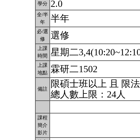
2.0
學分
全/半
半年
年
必/選
選修
修
上課
星期二3,4(10:20~12:1
時間
上課
霖研二1502
地點
限碩士班以上 且 限
備註
總人數上限：24人
課程
簡介
影片