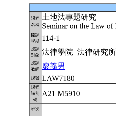
土地法專題研究
課程
Seminar on the Law of
名稱
開課
114-1
學期
授課
法律學院 法律研究
對象
授課
廖義男
教師
LAW7180
課號
課程
A21 M5910
識別
碼
班次