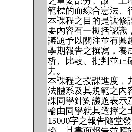
之重要部分。故「土
範標的而綜合憲法、
本課程之目的是讓修
要內容有一概括認識
議題予以關注並有興
學期報告之撰寫，養
析、比較、批判並正
力。
本課程之授課進度，
法體系及其規範之內
課同學針對議題表示
輪由同學就其選擇之土
15000字之報告隨堂
論。其書面報告並應於其