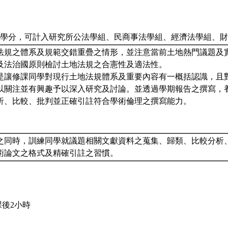
2學分，可計入研究所公法學組、民商事法學組、經濟法學組、
法規之體系及規範交錯重疊之情形，並注意當前土地熱門議題及
及法治國原則檢討土地法規之合憲性及適法性。
是讓修課同學對現行土地法規體系及重要內容有一概括認識，且
以關注並有興趣予以深入研究及討論。並透過學期報告之撰寫，
析、比較、批判並正確引註符合學術倫理之撰寫能力。
之同時，訓練同學就議題相關文獻資料之蒐集、歸類、比較分析
術論文之格式及精確引註之習慣。
課後2小時