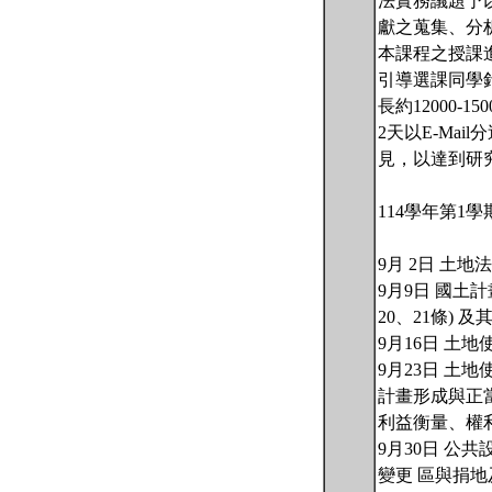
法實務議題予
獻之蒐集、分
本課程之授課
引導選課同學
長約12000
2天以E-Ma
見，以達到研
114學年第1
9月 2日 土
9月9日 國土
20、21條)
9月16日 土
9月23日 土
計畫形成與正
利益衡量、權
9月30日 公
變更 區與捐