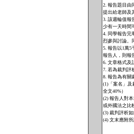
2. 報告題
提出給老師及
3. 該週輪值
少有一天時間
4. 同學報
烈參與討論。
5. 報告以1
報告人，則報
6. 文章格
7. 若為裁判
8. 報告為
(1)「案名
全文40%）
(2) 報告
或外國法之比
(3) 裁判
(4) 文末應