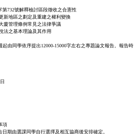
從釋字第732號解釋檢討區段徵收之合憲性
都市更新地區之劃定及重建之權利變換
公寓大廈管理條例常見之法律爭議
土地稅法之基本理論及其作用
本週起由同學依序提出12000-15000字左右之專題論文報告。報告時
9日
事項
值報告日期由選課同學自行選擇及相互協商後安排確定。