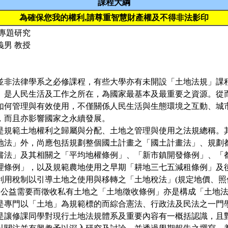
課程大綱
為確保您我的權利,請尊重智慧財產權及不得非法影印
法專題研究
義男 教授
並非法律學系之必修課程，有些大學亦有未開設「土地法規」課
、是人民生活及工作之所在，為國家最基本及最重要之資源。從
如何管理與有效使用，不僅關係人民生活與生態環境之互動、城
，而且亦影響國家之永續發展。
是規範土地權利之歸屬與分配、土地之管理與使用之法規總稱。
地法」外，尚應包括規劃整個國土計畫之「國土計畫法」、規劃
書法」及其相關之「平均地權條例」、「新市鎮開發條例」、「
理條例」，以及規範農地使用之早期「耕地三七五減租條例」及
利用稅制以引導土地之使用與移轉之「土地稅法」(規定地價、照
範為公益需要而徵收私有土地之「土地徵收條例」亦是構成「土地
是專門以「土地」為規範標的而綜合憲法、行政法及民法之一門
是讓修課同學對現行土地法規體系及重要內容有一概括認識，且