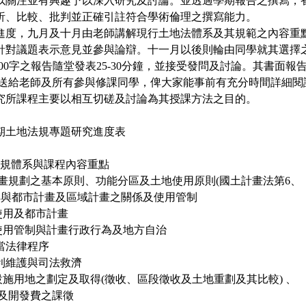
以關注並有興趣予以深入研究及討論。並透過學期報告之撰寫，
析、比較、批判並正確引註符合學術倫理之撰寫能力。
進度，九月及十月由老師講解現行土地法體系及其規範之內容重
針對議題表示意見並參與論辯。十一月以後則輪由同學就其選擇
-15000字之報告隨堂發表25-30分鐘，並接受發問及討論。其書面
il分送給老師及所有參與修課同學，俾大家能事前有充分時間詳細
究所課程主要以相互切磋及討論為其授課方法之目的。
學期土地法規專題研究進度表
地法規體系與課程內容重點
計畫規劃之基本原則、功能分區及土地使用原則(國土計畫法第6、
 及其與都市計畫及區域計畫之關係及使用管制
地使用及都市計畫
地使用管制與計畫行政行為及地方自治
當法律程序
利維護與司法救濟
共設施用地之劃定及取得(徵收、區段徵收及土地重劃及其比較) 、
地及開發費之課徵