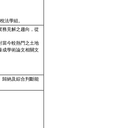
財稅法學組。
實務見解之趨向，從
對當今較熱門之土地
養成學術論文相關文
、歸納及綜合判斷能