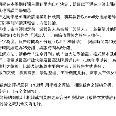
目由同學在本學期授課主題範圍內自行決定，題目應至遲在老師上課
其他選課同學知悉。
報告之同學應至遲於該週星期日晚間，將其報告以e-mail分送給
可以事前閱讀其報告，方便討論。
告完畢後，由老師指定前一週報告人為當然「與談人」，並希望其他
同學第1次報告之「與談人」，由輪值最後之報告人擔任。
萬5千字為度。報告時間為30分鐘（以PPT檔輔助），與談時間為1
告時間縮短為25分鐘，與談時間為8分鐘。
式及註解方法，請參考「法令月刊」或「台大法學論叢」格式範本及
評析，儘量以最高行政法院及最高法院最近10年（100年度以後）
有關裁判之彙整、比較及評析為主要內容者，其報告方式應分：
」及裁判文號、事實摘要、爭點整理、主管機關見解、當事人主張及
人對本裁判之評析意見（包括引用學者之評述、相關裁判之歸納分析
較等）（占全文60%）。
評析如能歸納3個以上相關裁判見解之綜合分析與比較（放於本文或註
附所討論之裁判全文為附錄。