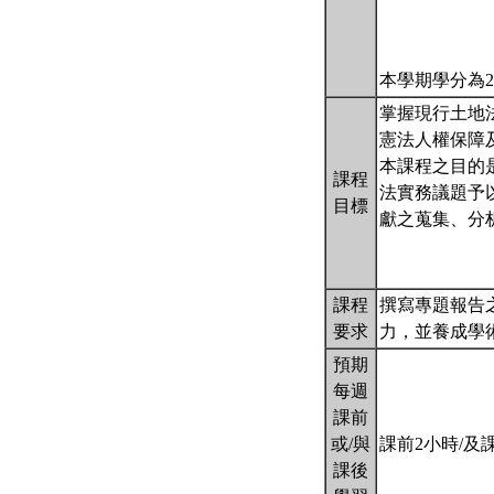
本學期學分為
掌握現行土地
憲法人權保障
本課程之目的
課程
法實務議題予
目標
獻之蒐集、分
課程
撰寫專題報告
要求
力，並養成學
預期
每週
課前
或/與
課前2小時/及
課後