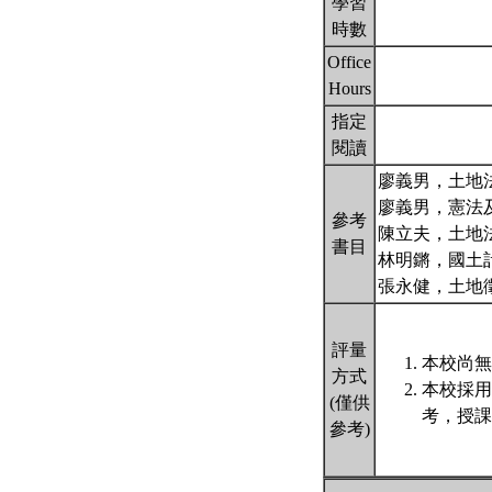
學習
時數
Office
Hours
指定
閱讀
廖義男，土地法
廖義男，憲法及
參考
陳立夫，土地法研
書目
林明鏘，國土計
張永健，土地
評量
本校尚無
方式
本校採用
(僅供
考，授課
參考)