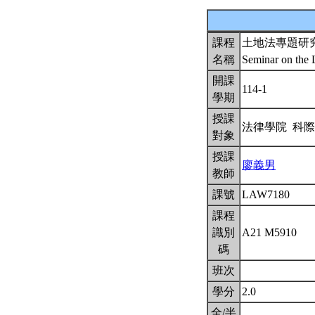
課程
土地法專題研
名稱
Seminar on the
開課
114-1
學期
授課
法律學院 科
對象
授課
廖義男
教師
課號
LAW7180
課程
識別
A21 M5910
碼
班次
學分
2.0
全/半