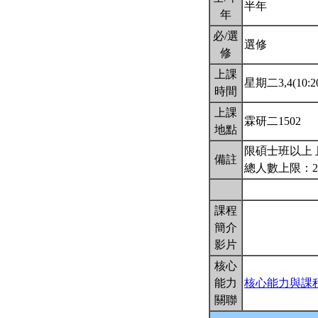
半年
年
必/選
選修
修
上課
星期二3,4(10:20
時間
上課
霖研二1502
地點
限碩士班以上 
備註
總人數上限：2
課程
簡介
影片
核心
能力
核心能力與課
關聯