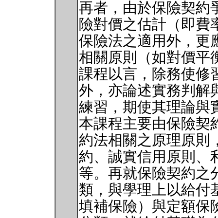
再者，由於保險契約
險對價之估計（即費
保險法之適用外，更
相關原則（如對價平
課程以言，除務使修
外，亦論述實務判解
練習，期使其理論與
本課程主要由保險契
約法相關之原理原則
約、誠實信用原則、
等。再就保險契約之
類，與學理上以給付
填補保險）與定額保