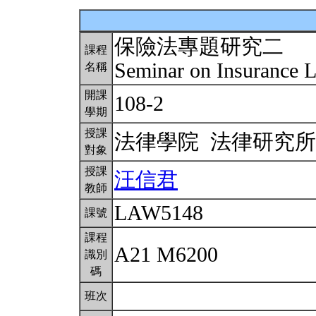
保險法專題研究二
課程
Seminar on Insurance 
名稱
開課
108-2
學期
授課
法律學院 法律研究
對象
授課
汪信君
教師
LAW5148
課號
課程
A21 M6200
識別
碼
班次