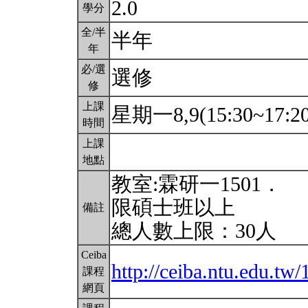
2.0
學分
全/半
半年
年
必/選
選修
修
上課
星期一8,9(15:30~17:2
時間
上課
地點
教室:霖研一1501．
限碩士班以上
備註
總人數上限：30人
Ceiba
http://ceiba.ntu.edu.
課程
網頁