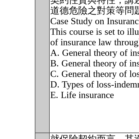
契約性質與特性，講
道德危險之對策等問
Case Study on Insu
This course is set to ill
of insurance law throug
A. General theory of in
B. General theory of in
C. General theory of lo
D. Types of loss-indemn
E. Life insurance