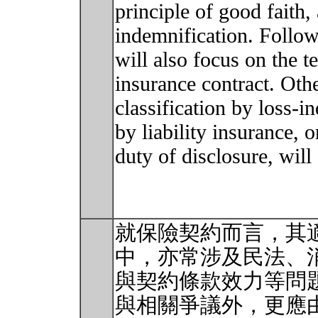
principle of good faith,
indemnification. Followi
will also focus on the t
insurance contract. Othe
classification by loss-i
by liability insurance, o
duty of disclosure, will
就保險契約而言，其
中，亦常涉及民法、
與契約條款效力等問
與相關爭議外，更應