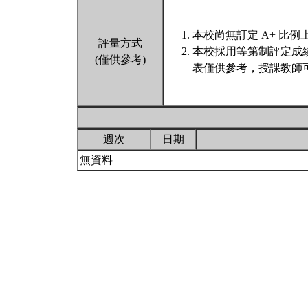
本校尚無訂定 A+ 比例
評量方式
本校採用等第制評定成
(僅供參考)
表僅供參考，授課教師
週次
日期
無資料