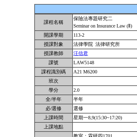
保險法專題研究二
課程名稱
Seminar on Insurance Law (Ⅱ)
開課學期
113-2
授課對象
法律學院 法律研究所
授課教師
汪信君
課號
LAW5148
課程識別碼
A21 M6200
班次
學分
2.0
全/半年
半年
必/選修
選修
上課時間
星期一8,9(15:30~17:20)
上課地點
教室：霖研四1701。