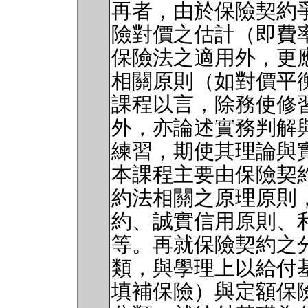
再者，由於保險契約
險對價之估計（即費
保險法之適用外，更
相關原則（如對價平
課程以言，除務使修
外，亦論述實務判解
練習，期使其理論與
本課程主要由保險契
約法相關之原理原則
約、誠實信用原則、
等。再就保險契約之
類，與學理上以給付
填補保險）與定額保