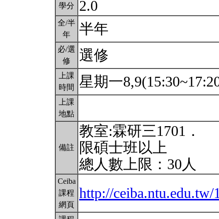
2.0
學分
全/半
半年
年
必/選
選修
修
上課
星期一8,9(15:30~17:2
時間
上課
地點
教室:霖研三1701．
限碩士班以上
備註
總人數上限：30人
Ceiba
http://ceiba.ntu.edu.
課程
網頁