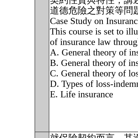
契約性質與特性，講
道德危險之對策等問
Case Study on Insu
This course is set to ill
of insurance law throug
A. General theory of in
B. General theory of in
C. General theory of lo
D. Types of loss-indemn
E. Life insurance