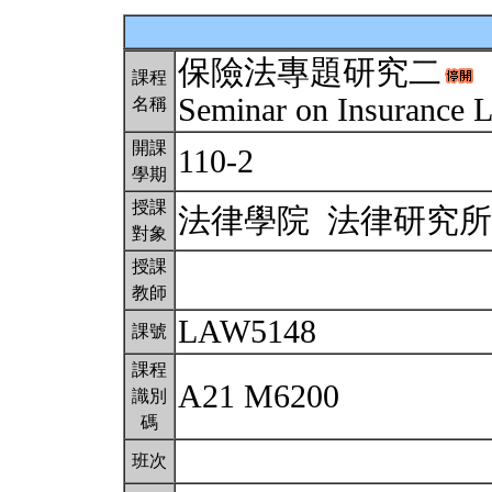
保險法專題研究二
課程
Seminar on Insurance 
名稱
開課
110-2
學期
授課
法律學院 法律研究
對象
授課
教師
LAW5148
課號
課程
A21 M6200
識別
碼
班次