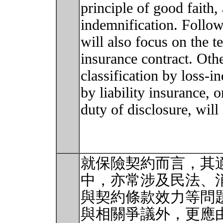
principle of good faith,
indemnification. Followi
will also focus on the t
insurance contract. Othe
classification by loss-i
by liability insurance, o
duty of disclosure, will
就保險契約而言，其
中，亦常涉及民法、
與契約條款效力等問
與相關爭議外，更應