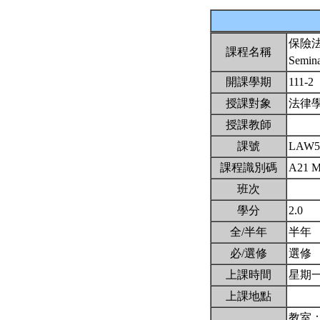
保險
課程名稱
Semina
開課學期
111-2
授課對象
法律
授課教師
課號
LAW5
課程識別碼
A21 
班次
學分
2.0
全/半年
半年
必/選修
選修
上課時間
星期一8,
上課地點
教室：