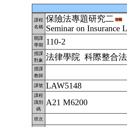
保險法專題研究二
課程
Seminar on Insurance 
名稱
開課
110-2
學期
授課
法律學院 科際整合
對象
授課
教師
LAW5148
課號
課程
A21 M6200
識別
碼
班次