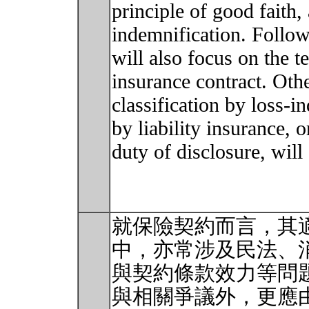
principle of good faith,
indemnification. Followi
will also focus on the t
insurance contract. Othe
classification by loss-i
by liability insurance, o
duty of disclosure, will
就保險契約而言，其
中，亦常涉及民法、
與契約條款效力等問
與相關爭議外，更應