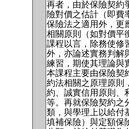
再者，由於保險契約
險對價之估計（即費
保險法之適用外，更
相關原則（如對價平
課程以言，除務使修
外，亦論述實務判解
練習，期使其理論與
本課程主要由保險契
約法相關之原理原則
約、誠實信用原則、
等。再就保險契約之
類，與學理上以給付
填補保險）與定額保