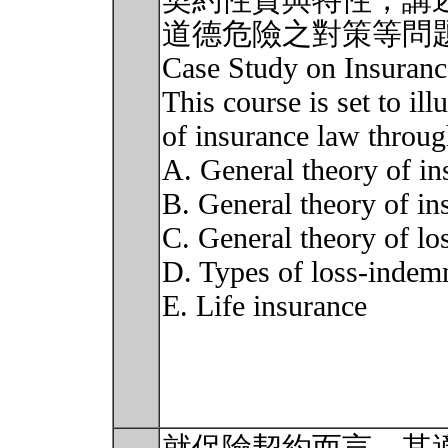
契約性質與特性，講
道德危險之對策等問
Case Study on Insu
This course is set to ill
of insurance law throug
A. General theory of in
B. General theory of in
C. General theory of lo
D. Types of loss-indemn
E. Life insurance