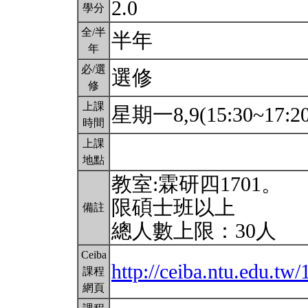
2.0
學分
全/半
半年
年
必/選
選修
修
上課
星期一8,9(15:30~17:2
時間
上課
地點
教室:霖研四1701。
限碩士班以上
備註
總人數上限：30人
Ceiba
http://ceiba.ntu.edu.
課程
網頁