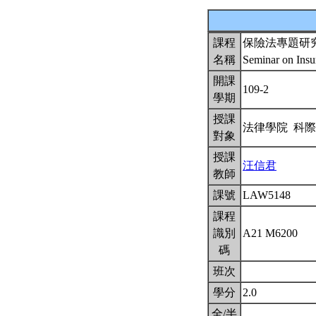
課程
保險法專題研
名稱
Seminar on Ins
開課
109-2
學期
授課
法律學院 科
對象
授課
汪信君
教師
課號
LAW5148
課程
識別
A21 M6200
碼
班次
學分
2.0
全/半