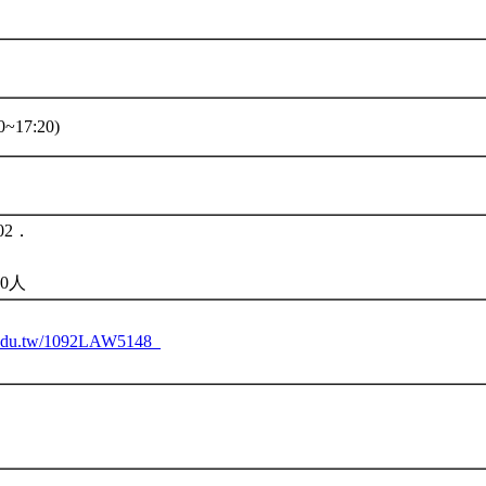
~17:20)
02．
0人
tu.edu.tw/1092LAW5148_