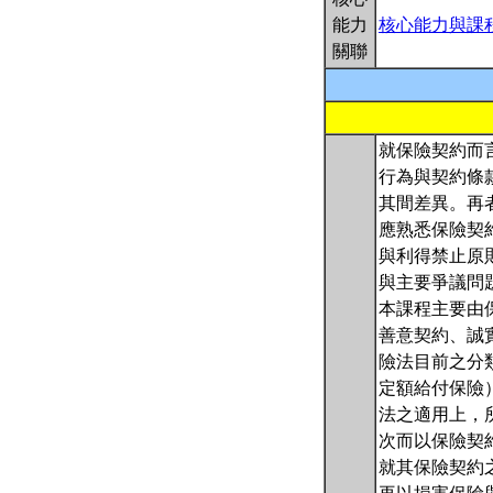
能力
核心能力與課
關聯
就保險契約而
行為與契約條
其間差異。再
應熟悉保險契
與利得禁止原
與主要爭議問
本課程主要由
善意契約、誠
險法目前之分
定額給付保險
法之適用上，
次而以保險契
就其保險契約