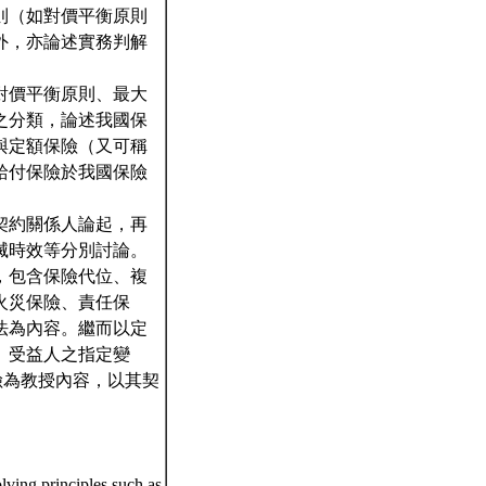
則（如對價平衡原則
外，亦論述實務判解
對價平衡原則、最大
之分類，論述我國保
與定額保險（又可稱
給付保險於我國保險
契約關係人論起，再
滅時效等分別討論。
，包含保險代位、複
火災保險、責任保
法為內容。繼而以定
、受益人之指定變
險為教授內容，以其契
olving principles such as