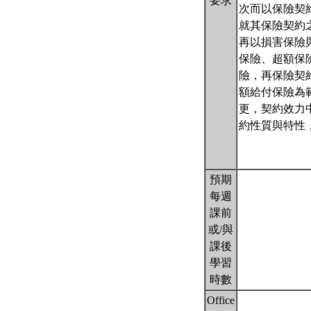
要求
次而以保險契
就其保險契約
再以損害保險
保險、超額保
險，再保險契
額給付保險為
更，契約效力
約性質與特性
預期
每週
課前
或/與
課後
學習
時數
Office