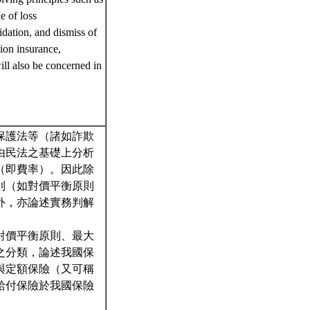
e of loss
idation, and dismiss of
tion insurance,
will also be concerned in
保護法等（諸如詐欺
由民法之基礎上分析
（即費率）。因此除
則（如對價平衡原則
外，亦論述實務判解
對價平衡原則、最大
之分類，論述我國保
與定額保險（又可稱
給付保險於我國保險