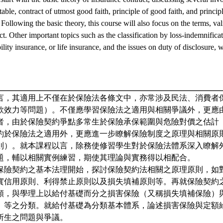
table, contract of utmost good faith, principle of good faith, and principl
 Following the basic theory, this course will also focus on the terms, val
ct. Other important topics such as the classification by loss-indemnifica
ility insurance, or life insurance, and the issues on duty of disclosure, 
言，其適用上不僅在於保險法各條文中，亦常涉及民法、消費者
款效力等問題）。不僅應學習保險法之適用與相關爭議外，更應
者，由於保險契約爭點多常生於保險承保範圍與危險對價之估計
約於保險法之適用外，更應進一步瞭解保險制度之原理與相關原
則）。就本課程以言，除務使修習學生對於保險法體系深入瞭解
題，輔以相關實例練習，期使其理論與實務得以相配合。
保險契約之基本法理開始，探討保險契約法相關之原理原則，如
實信用原則、利得禁止原則以及損失填補原則等。再就保險契約
類，與學理上以給付基礎而分之損害保險（又稱損失填補保險）
）等之分類。就給付基礎為分類基本體系，論述損害保險與定額
所生之問題與爭議。