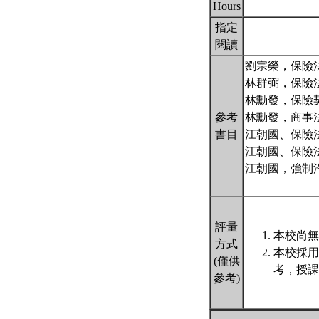
Hours
指定
閱讀
劉宗榮，保險
林群弼，保險
林勳發，保險
參考
林勳發，商事
書目
江朝國、保險
江朝國、保險法
江朝國，強制
評量
本校尚無
方式
本校採用
(僅供
考，授課
參考)