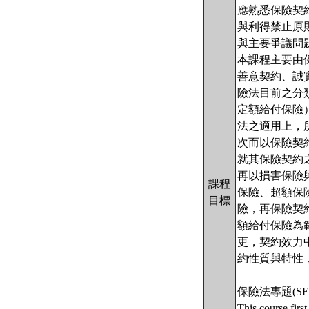
應熟悉保險契
與利得禁止原
與主要爭議問
本課程主要由
善意契約、誠
險法目前之分
定額給付保險
法之適用上，
次而以保險契
就其保險契約
再以損害保險
課程
保險、超額保
目標
險，再保險契
額給付保險為
更，契約效力
約性質與特性
保險法專題(SEM
This course first