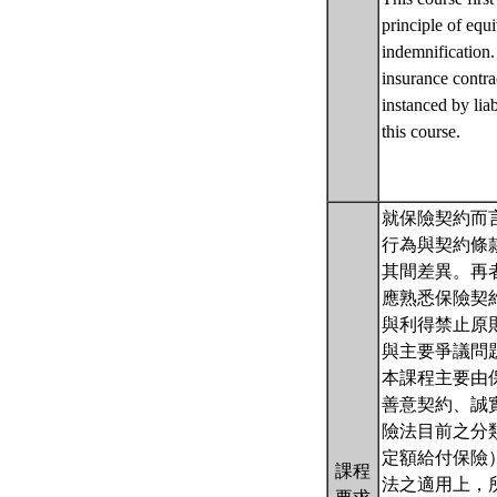
principle of equi
indemnification.
insurance contra
instanced by liab
this course.
就保險契約而
行為與契約條
其間差異。再
應熟悉保險契
與利得禁止原
與主要爭議問
本課程主要由
善意契約、誠
險法目前之分
定額給付保險
課程
法之適用上，