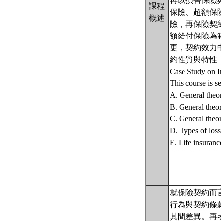
再以損害保險
課程
保險、超額保
概述
險，再保險契
額給付保險為
更，契約效力
約性質與特性
Case Study o
This course is se
A. General theo
B. General theor
C. General theor
D. Types of loss
E. Life insuranc
就保險契約而
行為與契約條
其間差異。再