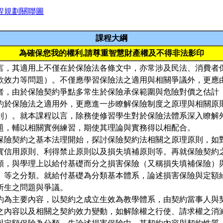
程規劃關聯圖
課程大綱
為確保您我的權利,請尊重智慧財產權及不得非法影印
言，其適用上不僅在於保險法各條文中，亦常涉及民法、消費者
款效力等問題）。不僅應學習保險法之適用與相關爭議外，更應
者，由於保險契約爭點多常生於保險承保範圍與危險對價之估計
約於保險法之適用外，更應進一步瞭解保險制度之原理與相關原
則）。就本課程以言，除務使修習學生對於保險法體系深入瞭解
題，輔以相關實例練習，期使其理論與實務得以相配合。
保險契約之基本法理開始，探討保險契約法相關之原理原則，如
實信用原則、利得禁止原則以及損失填補原則等。再就保險契約
類，與學理上以給付基礎而分之損害保險（又稱損失填補保險）
）等之分類。就給付基礎為分類基本體系，論述損害保險與定額
所生之問題與爭議。
約為主要內容，以契約之成立生效為教學體系，由契約當事人與
之內容以及相關之契約效力變動，如解除權之行使、請求權之消