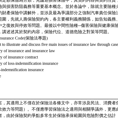
與定額保險為分類，先論述損害保險中，其契約內容與契約性質
險與損害防阻義務等重要基本概念。並於各論中，除就主要險種
約財產保險中講解外，並涉及最為爭議部分之強制汽車責任保險
範圍，先就人壽保險契約內，各主要權利義務關係，如告知義務
中之復效與停效等問題。最後以中間性險種─傷害保險與健康保
，講述述其於契約內容，保險代位、道德危險之對策等問題。
n Insurance Code(保險法專題)
t to illustrate and discuss five main issues of insurance law through cas
ry of insurance and insurance law
y of insurance contract
y of loss-indemnification insurance
-indemnification insurance
e
言，其適用上不僅在於保險法各條文中，亦常涉及民法、消費者
款效力等問題）。不僅應學習保險法之適用與相關爭議外，更應
者，由於保險契約爭點多常生於保險承保範圍與危險對價之估計