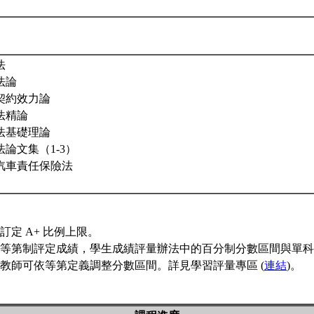
法
法論
契約效力論
法精論
法基礎理論
論文集（1-3）
汽車責任保險法
訂定 A+ 比例上限。
等第制評定成績，學生成績評量辦法中的百分制分數區間與單科
教師可依等第定義調整分數區間。詳見學習評量專區 (
連結
)。