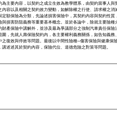
約為主要內容，以契約之成立生效為教學體系，由契約當事人與
之內容以及相關之契約效力變動，如解除權之行使、請求權之消
與定額保險為分類，先論述損害保險中，其契約內容與契約性質
險與損害防阻義務等重要基本概念。並於各論中，除就主要險種
約財產保險中講解外，並涉及最為爭議部分之強制汽車責任保險
範圍，先就人壽保險契約內，各主要權利義務關係，如告知義務
中之復效與停效等問題。最後以中間性險種─傷害保險與健康保
，講述述其於契約內容，保險代位、道德危險之對策等問題。