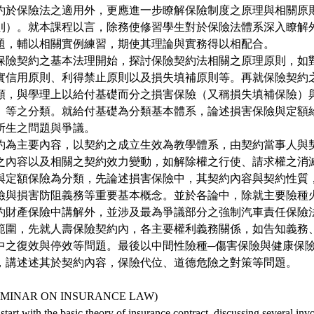
約於保險法之適用外，更應進一步瞭解保險制度之原理與相關原
則）。就本課程以言，除務使修習學生對於保險法體系深入瞭解
題，輔以相關實例練習，期使其理論與實務得以相配合。
保險契約之基本法理開始，探討保險契約法相關之原理原則，如
實信用原則、利得禁止原則以及損失填補原則等。再就保險契約
類，與學理上以給付基礎而分之損害保險（又稱損失填補保險）
）等之分類。就給付基礎為分類基本體系，論述損害保險與定額
所生之問題與爭議。
約為主要內容，以契約之成立生效為教學體系，由契約當事人與
之內容以及相關之契約效力變動，如解除權之行使、請求權之消
與定額保險為分類，先論述損害保險中，其契約內容與契約性質
險與損害防阻義務等重要基本概念。並於各論中，除就主要險種
約財產保險中講解外，並涉及最為爭議部分之強制汽車責任保險
範圍，先就人壽保險契約內，各主要權利義務關係，如告知義務
中之復效與停效等問題。最後以中間性險種─傷害保險與健康保
，講述述其於契約內容，保險代位、道德危險之對策等問題。
INAR ON INSURANCE LAW)
 start with the basic theory of insurance contract, discussing several inv