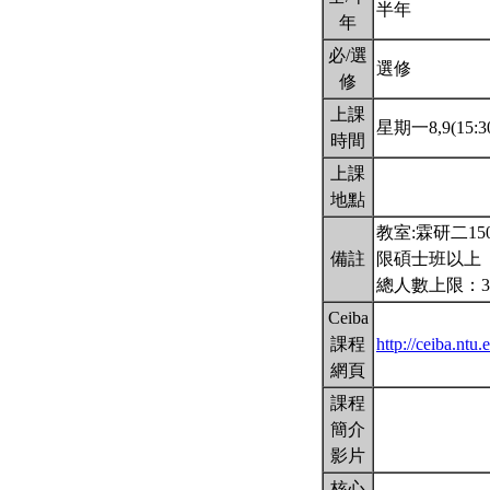
半年
年
必/選
選修
修
上課
星期一8,9(15:30
時間
上課
地點
教室:霖研二15
備註
限碩士班以上
總人數上限：3
Ceiba
課程
http://ceiba.n
網頁
課程
簡介
影片
核心