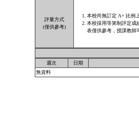
本校尚無訂定 A+ 比例
評量方式
本校採用等第制評定成
(僅供參考)
表僅供參考，授課教師
週次
日期
無資料