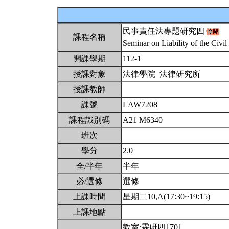
民事責任法專題研究四
課程名稱
Seminar on Liability of the Civ
開課學期
112-1
授課對象
法律學院 法律研究所
授課教師
課號
LAW7208
課程識別碼
A21 M6340
班次
學分
2.0
全/半年
半年
必/選修
選修
上課時間
星期二10,A(17:30~19:15)
上課地點
教室:霖研四1701。