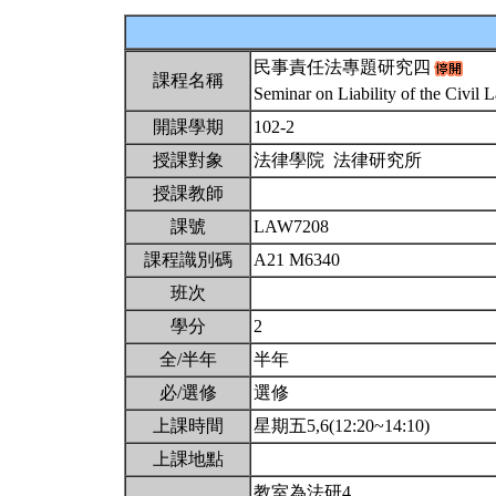
民事責任法專題研究四
課程名稱
Seminar on Liability of the Civil
開課學期
102-2
授課對象
法律學院 法律研究所
授課教師
課號
LAW7208
課程識別碼
A21 M6340
班次
學分
2
全/半年
半年
必/選修
選修
上課時間
星期五5,6(12:20~14:10)
上課地點
教室為法研4。