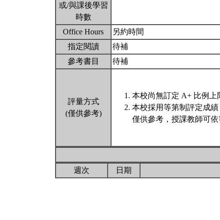
或/與課後學習
時數
Office Hours
另約時間
指定閱讀
待補
參考書目
待補
本校尚無訂定 A+ 比例上
評量方式
本校採用等第制評定成績
(僅供參考)
僅供參考，授課教師可依
週次
日期