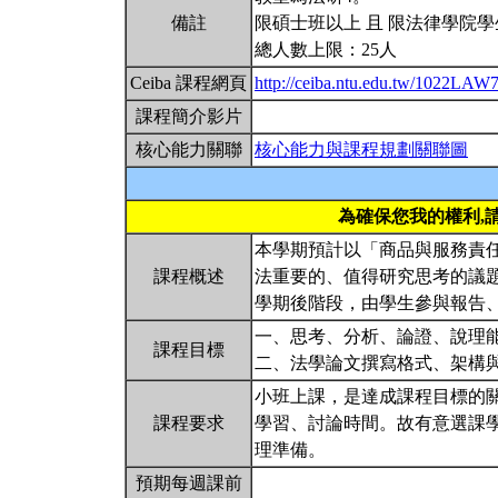
備註
限碩士班以上 且 限法律學院學
總人數上限：25人
Ceiba 課程網頁
http://ceiba.ntu.edu.tw/1022LAW
課程簡介影片
核心能力關聯
核心能力與課程規劃關聯圖
為確保您我的權利,
本學期預計以「商品與服務責
課程概述
法重要的、值得研究思考的議
學期後階段，由學生參與報告
一、思考、分析、論證、說理
課程目標
二、法學論文撰寫格式、架構
小班上課，是達成課程目標的
課程要求
學習、討論時間。故有意選課
理準備。
預期每週課前