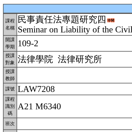
民事責任法專題研究四
課程
Seminar on Liability of the Ci
名稱
開課
109-2
學期
授課
法律學院 法律研究所
對象
授課
教師
LAW7208
課號
課程
A21 M6340
識別
碼
班次