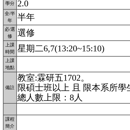
2.0
學分
全/半
半年
年
必/選
選修
修
上課
星期二6,7(13:20~15:10)
時間
上課
地點
教室:霖研五1702。
限碩士班以上 且 限本系所學
備註
總人數上限：8人
課程
簡介