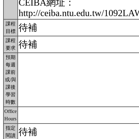
CEIBA網址：
http://ceiba.ntu.edu.tw/1092
課程
待補
目標
課程
待補
要求
預期
每週
課前
或/與
課後
學習
時數
Office
Hours
指定
待補
閱讀