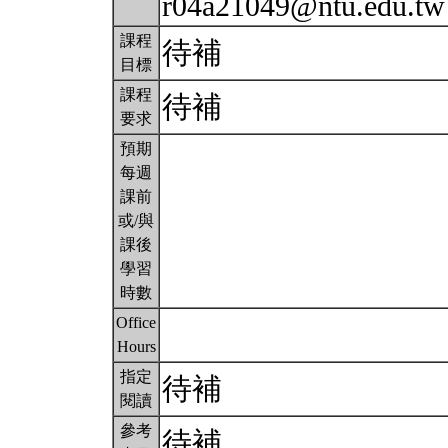
r04a21049@ntu.edu.t
課程
待補
目標
課程
待補
要求
預期
每週
課前
或/與
課後
學習
時數
Office
Hours
指定
待補
閱讀
參考
待補