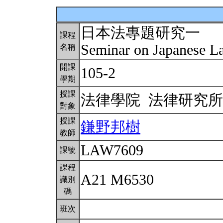
日本法專題研究一
課程
Seminar on Japanese L
名稱
開課
105-2
學期
授課
法律學院 法律研究
對象
授課
鎌野邦樹
教師
LAW7609
課號
課程
A21 M6530
識別
碼
班次