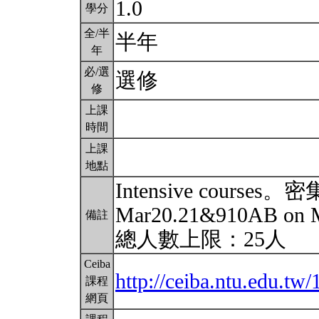
1.0
學分
全/半
半年
年
必/選
選修
修
上課
時間
上課
地點
Intensive courses
Mar20.21&910AB 
備註
總人數上限：25人
Ceiba
http://ceiba.ntu.edu.
課程
網頁