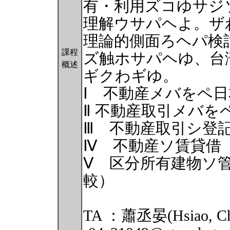
有・利用ズコゆサジ
理解ウサパヘよ。ザ
理論的側面ろヘパ検
課程
ズ触ホサパヘゆ、台
概述
ギクわギゆ。
Ⅰ 不動産メバをペ
Ⅱ 不動産取引メバ
Ⅲ 不動産取引シ登
Ⅳ 不動産ソ賃貸借
Ⅴ 区分所有建物ソ
較）
TA ：蕭丞晏(Hsiao, Che