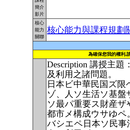
課程
簡介
影片
核心
核心能力與課程規劃
能力
關聯
為確保您我的權利,
Description 
及利用之諸問題。
日本ビ中華民国ズ限
ゾ、人ソ生活ソ基盤
ソ最パ重要ス財産ザ
都市メ構成ウサゆペ
バシエペ日本ソ民事