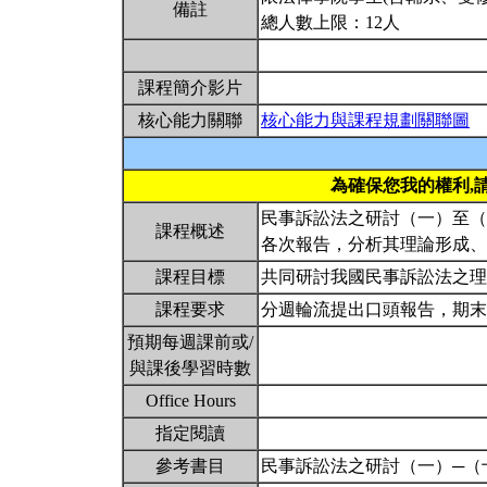
備註
總人數上限：12人
課程簡介影片
核心能力關聯
核心能力與課程規劃關聯圖
為確保您我的權利,
民事訴訟法之研討（一）至（
課程概述
各次報告，分析其理論形成
課程目標
共同研討我國民事訴訟法之
課程要求
分週輪流提出口頭報告，期
預期每週課前或/
與課後學習時數
Office Hours
指定閱讀
參考書目
民事訴訟法之研討（一）─（