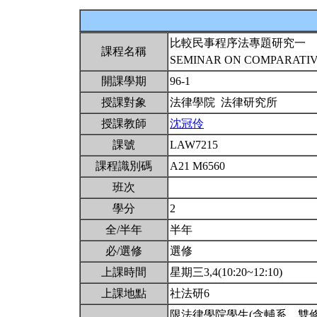
比較民事程序法專題研究一
課程名稱
SEMINAR ON COMPARATI
開課學期
96-1
授課對象
法律學院 法律研究所
授課教師
沈冠伶
課號
LAW7215
課程識別碼
A21 M6560
班次
學分
2
全/半年
半年
必/選修
選修
上課時間
星期三3,4(10:20~12:10)
上課地點
社法研6
限法律學院學生(含輔系、雙修