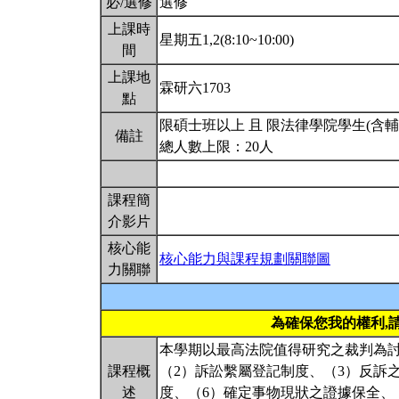
必/選修
選修
上課時
星期五1,2(8:10~10:00)
間
上課地
霖研六1703
點
限碩士班以上 且 限法律學院學生(含
備註
總人數上限：20人
課程簡
介影片
核心能
核心能力與課程規劃關聯圖
力關聯
為確保您我的權利,
本學期以最高法院值得研究之裁判為討
課程概
（2）訴訟繫屬登記制度、（3）反訴
述
度、（6）確定事物現狀之證據保全、