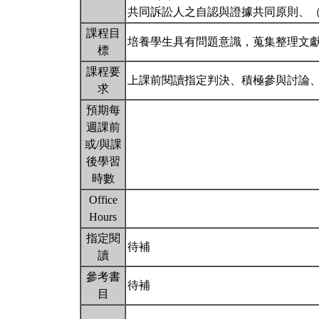
共同訴訟人之自認與證據共同原則、（
課程目
培養學生具有問題意識，蒐集整理文
標
課程要
上課前閱讀指定判決、積極參與討論
求
預期每
週課前
或/與課
後學習
時數
Office
Hours
指定閱
待補
讀
參考書
待補
目