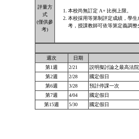
評量方
本校尚無訂定 A+ 比例上限。
式
本校採用等第制評定成績，學生
(僅供參
考，授課教師可依等第定義調整分
考)
週次
日期
第1週
2/21
説明擬討論之最高法
第2週
2/28
國定假日
第6週
3/28
預計停課一次
第7週
4/04
國定假日
第15週
5/30
國定假日