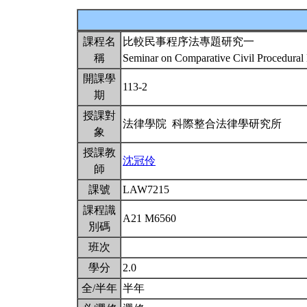
課程名
比較民事程序法專題研究一
稱
Seminar on Comparative Civil Procedu
開課學
113-2
期
授課對
法律學院 科際整合法律學研究所
象
授課教
沈冠伶
師
課號
LAW7215
課程識
A21 M6560
別碼
班次
學分
2.0
全/半年
半年