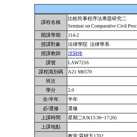
比較民事程序法專題研究二
課程名稱
Seminar on Comparative Civil Pro
開課學期
114-2
授課對象
法律學院 法律學系
授課教師
沈冠伶
課號
LAW7216
課程識別碼
A21 M6570
班次
學分
2.0
全/半年
半年
必/選修
選修
上課時間
星期二8,9(15:30~17:20)
上課地點
教室:霖研五1702。