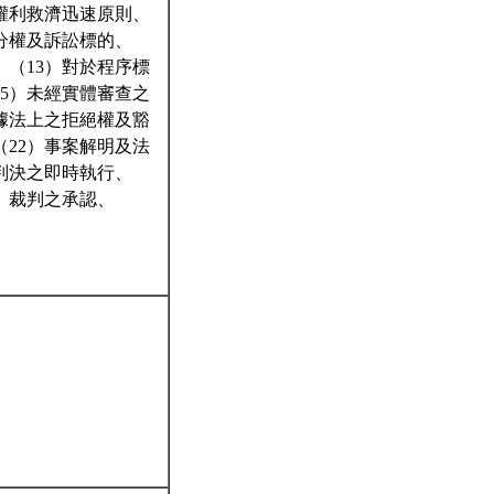
權利救濟迅速原則、
分權及訴訟標的、
、（13）對於程序標
5）未經實體審查之
證據法上之拒絕權及豁
（22）事案解明及法
）判決之即時執行、
0）裁判之承認、