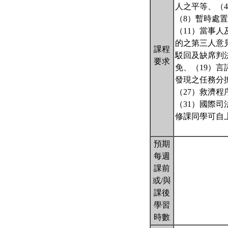
人之平等、（
（8）暫時處
（11）當事
的之第三人意
課程
駁回及缺席判
要求
免、（19）言
發現之任務分擔
（27）救濟程
（31）國際司
修課同學可自
預期
每週
課前
或/與
課後
學習
時數