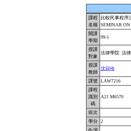
課程
比較民事程序
名稱
SEMINAR ON
開課
99-1
學期
授課
法律學院 法
對象
授課
沈冠伶
教師
課號
LAW7216
課程
識別
A21 M6570
碼
班次
學分
2
全/半