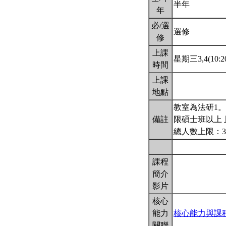
半年
年
必/選
選修
修
上課
星期三3,4(10:20
時間
上課
地點
教室為法研1。
備註
限碩士班以上 
總人數上限：3
課程
簡介
影片
核心
能力
核心能力與課
關聯