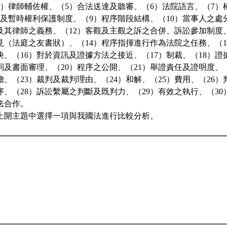
4）律師輔佐權、（5）合法送達及聽審、（6）法院語言、（7）
置及暫時權利保護制度、（9）程序階段結構、（10）當事人之處
人及其律師之義務、（12）客觀及主觀之訴之合併、訴訟參加制度
見（法庭之友書狀）、（14）程序指揮進行作為法院之任務、（1
決、（16）對於資訊及證據方法之接近、（17）制裁、（18）
詞及書面審理、（20）程序之公開、（21）舉證責任及證明度、
、（23）裁判及裁判理由、（24）和解、（25）費用、（26
序、（28）訴訟繫屬之判斷及既判力、（29）有效之執行、（3
法合作。
上開主題中選擇一項與我國法進行比較分析。