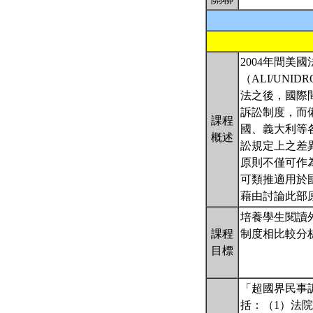
2004年間美
（ALI/UNIDRO
法之後，國際
訴訟制度，而
課程
國、義大利等
概述
訟規定上之差
原則不僅可作
可類推適用於
藉由討論此部
培養學生閱讀
課程
制度相比較分
目標
「超國界民事
括：（1）法