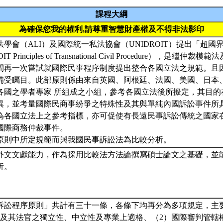
課程大綱
為確保您我的權利,請尊重智慧財產權及不得非法影印
國法學會（ALI）及國際統一私法協會（UNIDROIT）提出「超
IT Principles of Transnational Civil Procedure），是
間再一次嘗試就國際民事程序制度提出整合各國立法之規範。且
備受矚目。此部原則係由來自英國、阿根廷、法國、美國、日本
各國之學者專家 所組成之小組，參考各國立法後所擬定，其目的
異，並考量國際民商事紛爭之特殊性及其與單純內國訴訟事件所
為各國立法上之參考指標，亦可促使有長遠民事訴訟傳統之國家
國際商務仲裁事件。
原則中所定規範而與我國民事訴訟法為比較分析。
外文文獻能力，作為採用比較法方法論撰寫碩士論文之基礎，並
析。
訴訟程序原則」共計有三十一條，各條下均再分為多項規定，主
院及其法官之獨立性、中立性及專業上適格、（2）國際審判管轄