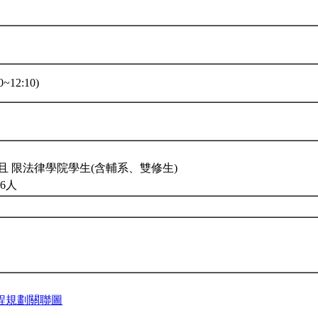
~12:10)
且 限法律學院學生(含輔系、雙修生)
6人
程規劃關聯圖