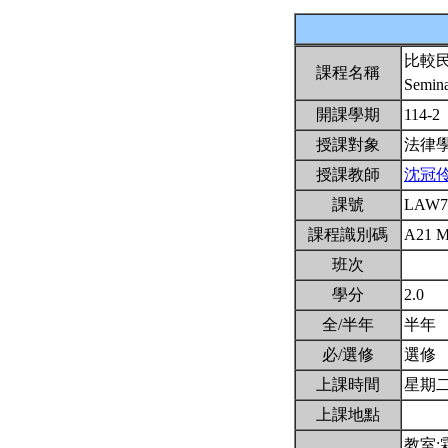
比較
課程名稱
Semina
開課學期
114-2
授課對象
法律
授課教師
沈冠
課號
LAW7
課程識別碼
A21 
班次
學分
2.0
全/半年
半年
必/選修
選修
上課時間
星期二8,
上課地點
教室: