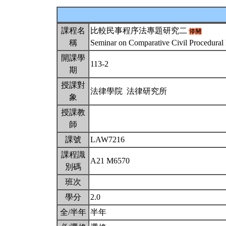
課程名
比較民事程序法專題研究二
稱
Seminar on Comparative Civil Procedural
開課學
113-2
期
授課對
法律學院 法律研究所
象
授課教
師
課號
LAW7216
課程識
A21 M6570
別碼
班次
學分
2.0
全/半年
半年