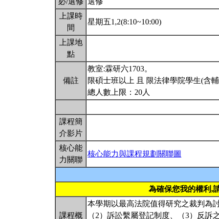
必/選修
選修
上課時
星期五1,2(8:10~10:00)
間
上課地
點
教室:霖研六1703。
備註
限碩士班以上 且 限法律學院學生(含
總人數上限：20人
課程簡
介影片
核心能
核心能力與課程規劃關聯圖
力關聯
為確保您我的權利,
本學期以最高法院值得研究之裁判為討
課程概
（2）訴訟繫屬登記制度、（3）反訴