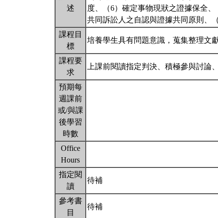
述
度、（6）確定事物現狀之證據保全、
共同訴訟人之自認與證據共同原則、（
課程目
培養學生具有問題意識，蒐集整理文
標
課程要
上課前閱讀指定判決、積極參與討論
求
預期每
週課前
或/與課
後學習
時數
Office
Hours
指定閱
待補
讀
參考書
待補
目