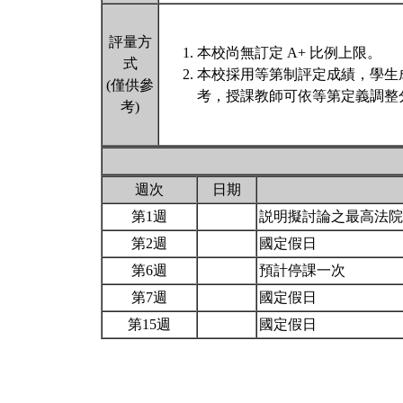
評量方
本校尚無訂定 A+ 比例上限。
式
本校採用等第制評定成績，學生
(僅供參
考，授課教師可依等第定義調整分
考)
週次
日期
第1週
説明擬討論之最高法
第2週
國定假日
第6週
預計停課一次
第7週
國定假日
第15週
國定假日