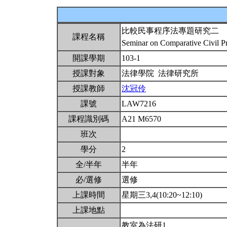
比較民事程序法專題研究二
課程名稱
Seminar on Comparative Civil P
開課學期
103-1
授課對象
法律學院 法律研究所
授課教師
沈冠伶
課號
LAW7216
課程識別碼
A21 M6570
班次
學分
2
全/半年
半年
必/選修
選修
上課時間
星期三3,4(10:20~12:10)
上課地點
教室為法研1。