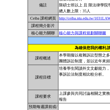
備註
限碩士班以上 且 限法律學院
總人數上限：35人
Ceiba 課程網頁
http://ceiba.ntu.edu.tw/1031L
課程簡介影片
核心能力關聯
核心能力與課程規劃關聯圖
為確保您我的權利,
本學期擬以複雜訴訟型態之多
課程概述
團體訴訟制度，並以近年來
培養學生閱讀外文文獻能力，
事訴訟法制度相比較分析。
課程目標
上課參與共同討論相關之實務
課程要求
報告
預期每週課前或/