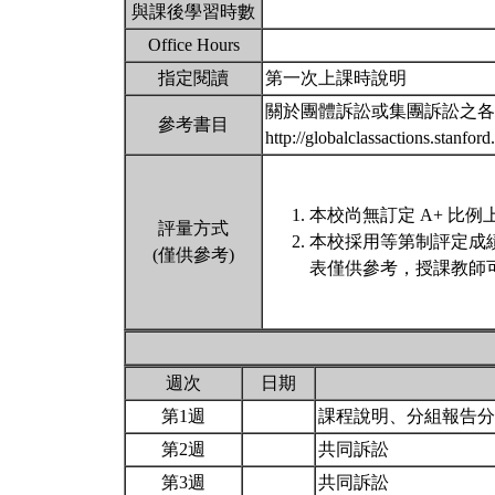
與課後學習時數
Office Hours
指定閱讀
第一次上課時說明
關於團體訴訟或集團訴訟之各
參考書目
http://globalclassactions.stanfor
本校尚無訂定 A+ 比例
評量方式
本校採用等第制評定成
(僅供參考)
表僅供參考，授課教師
週次
日期
第1週
課程說明、分組報告
第2週
共同訴訟
第3週
共同訴訟